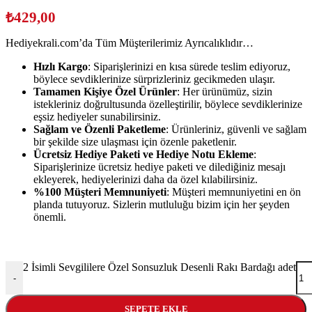
₺
429,00
Hediyekrali.com’da Tüm Müşterilerimiz Ayrıcalıklıdır…
Hızlı Kargo
: Siparişlerinizi en kısa sürede teslim ediyoruz,
böylece sevdiklerinize sürprizleriniz gecikmeden ulaşır.
Tamamen Kişiye Özel Ürünler
: Her ürünümüz, sizin
istekleriniz doğrultusunda özelleştirilir, böylece sevdiklerinize
eşsiz hediyeler sunabilirsiniz.
Sağlam ve Özenli Paketleme
: Ürünleriniz, güvenli ve sağlam
bir şekilde size ulaşması için özenle paketlenir.
Ücretsiz Hediye Paketi ve Hediye Notu Ekleme
:
Siparişlerinize ücretsiz hediye paketi ve dilediğiniz mesajı
ekleyerek, hediyelerinizi daha da özel kılabilirsiniz.
%100 Müşteri Memnuniyeti
: Müşteri memnuniyetini en ön
planda tutuyoruz. Sizlerin mutluluğu bizim için her şeyden
önemli.
2 İsimli Sevgililere Özel Sonsuzluk Desenli Rakı Bardağı adet
-
SEPETE EKLE