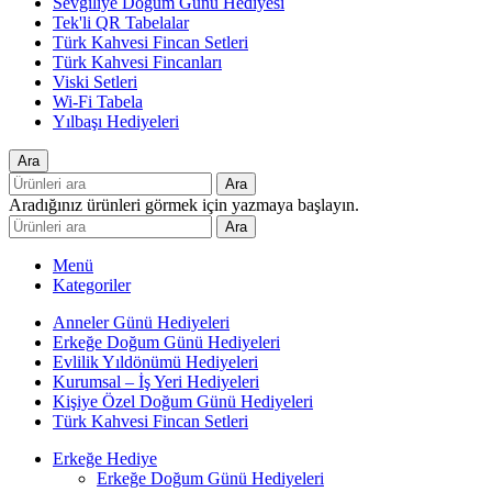
Sevgiliye Doğum Günü Hediyesi
Tek'li QR Tabelalar
Türk Kahvesi Fincan Setleri
Türk Kahvesi Fincanları
Viski Setleri
Wi-Fi Tabela
Yılbaşı Hediyeleri
Ara
Ara
Aradığınız ürünleri görmek için yazmaya başlayın.
Ara
Menü
Kategoriler
Anneler Günü Hediyeleri
Erkeğe Doğum Günü Hediyeleri
Evlilik Yıldönümü Hediyeleri
Kurumsal – İş Yeri Hediyeleri
Kişiye Özel Doğum Günü Hediyeleri
Türk Kahvesi Fincan Setleri
Erkeğe Hediye
Erkeğe Doğum Günü Hediyeleri