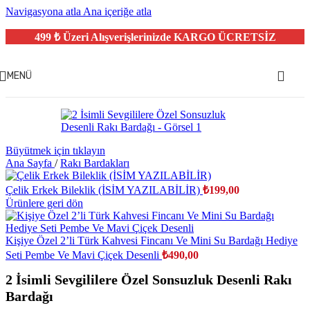
Navigasyona atla
Ana içeriğe atla
499 ₺ Üzeri Alışverişlerinizde
KARGO ÜCRETSİZ
MENÜ
Büyütmek için tıklayın
Ana Sayfa
/
Rakı Bardakları
Çelik Erkek Bileklik (İSİM YAZILABİLİR)
₺
199,00
Ürünlere geri dön
Kişiye Özel 2’li Türk Kahvesi Fincanı Ve Mini Su Bardağı Hediye
Seti Pembe Ve Mavi Çiçek Desenli
₺
490,00
2 İsimli Sevgililere Özel Sonsuzluk Desenli Rakı
Bardağı