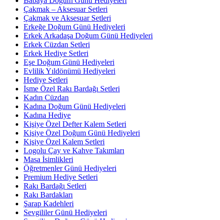
Babaya Doğum Günü Hediyeleri
Çakmak – Aksesuar Setleri
Çakmak ve Aksesuar Setleri
Erkeğe Doğum Günü Hediyeleri
Erkek Arkadaşa Doğum Günü Hediyeleri
Erkek Cüzdan Setleri
Erkek Hediye Setleri
Eşe Doğum Günü Hediyeleri
Evlilik Yıldönümü Hediyeleri
Hediye Setleri
İsme Özel Rakı Bardağı Setleri
Kadın Cüzdan
Kadına Doğum Günü Hediyeleri
Kadına Hediye
Kişiye Özel Defter Kalem Setleri
Kişiye Özel Doğum Günü Hediyeleri
Kişiye Özel Kalem Setleri
Logolu Çay ve Kahve Takımları
Masa İsimlikleri
Öğretmenler Günü Hediyeleri
Premium Hediye Setleri
Rakı Bardağı Setleri
Rakı Bardakları
Şarap Kadehleri
Sevgililer Günü Hediyeleri