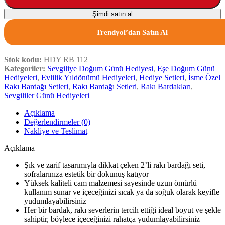
Şimdi satın al
Trendyol’dan Satın Al
Stok kodu:
HDY RB 112
Kategoriler:
Sevgiliye Doğum Günü Hediyesi
,
Eşe Doğum Günü
Hediyeleri
,
Evlilik Yıldönümü Hediyeleri
,
Hediye Setleri
,
İsme Özel
Rakı Bardağı Setleri
,
Rakı Bardağı Setleri
,
Rakı Bardakları
,
Sevgililer Günü Hediyeleri
Açıklama
Değerlendirmeler (0)
Nakliye ve Teslimat
Açıklama
Şık ve zarif tasarımıyla dikkat çeken 2’li rakı bardağı seti,
sofralarınıza estetik bir dokunuş katıyor
Yüksek kaliteli cam malzemesi sayesinde uzun ömürlü
kullanım sunar ve içeceğinizi sıcak ya da soğuk olarak keyifle
yudumlayabilirsiniz
Her bir bardak, rakı severlerin tercih ettiği ideal boyut ve şekle
sahiptir, böylece içeceğinizi rahatça yudumlayabilirsiniz