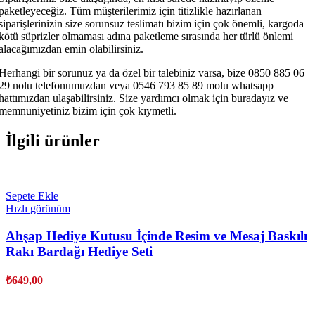
paketleyeceğiz. Tüm müşterilerimiz için titizlikle hazırlanan
siparişlerinizin size sorunsuz teslimatı bizim için çok önemli, kargoda
kötü süprizler olmaması adına paketleme sırasında her türlü önlemi
alacağımızdan emin olabilirsiniz.
Herhangi bir sorunuz ya da özel bir talebiniz varsa, bize 0850 885 06
29 nolu telefonumuzdan veya 0546 793 85 89 molu whatsapp
hattımızdan ulaşabilirsiniz. Size yardımcı olmak için buradayız ve
memnuniyetiniz bizim için çok kıymetli.
İlgili ürünler
Sepete Ekle
Hızlı görünüm
Ahşap Hediye Kutusu İçinde Resim ve Mesaj Baskılı
Rakı Bardağı Hediye Seti
₺
649,00