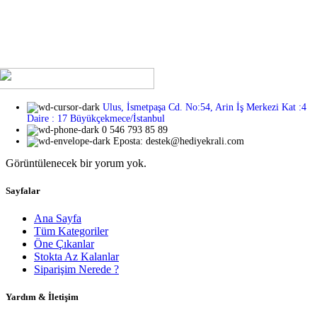
bir hediye arıyor olun, Hediye Kralı’nda aradığınız her şeyi
bulacaksınız. Üstelik, hediye seçeneklerimizin her biri
sevdiklerinizi özel hissettirecek özenle seçilmiş ve tasarlanmış!
Ulus, İsmetpaşa Cd. No:54, Arin İş Merkezi Kat :4
Daire : 17 Büyükçekmece/İstanbul
0 546 793 85 89
Eposta: destek@hediyekrali.com
Görüntülenecek bir yorum yok.
Sayfalar
Ana Sayfa
Tüm Kategoriler
Öne Çıkanlar
Stokta Az Kalanlar
Siparişim Nerede ?
Yardım & İletişim