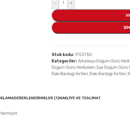
-
+
S
ŞIM
Stok kodu:
1753750
Kategoriler:
Arkadaşa Doğum Günü Hediy
Doğum Günü Hediyeleri
,
Eşe Doğum Günü H
Rakı Bardağı Setleri
,
Rakı Bardağı Setleri
,
R
IKLAMA
DEĞERLENDIRMELER (1)
NAKLIYE VE TESLIMAT
lanmıştır.