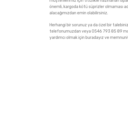
müşterilerimiz için titizlikle hazırlanan sipa
önemli, kargoda kötü süprizler olmaması ad
alacağımızdan emin olabilirsiniz.
Herhangi bir sorunuz ya da özel bir talebin
telefonumuzdan veya 0546 793 85 89 molu
yardımcı olmak için buradayız ve memnuniye