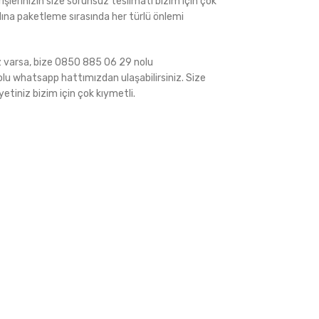
rişlerinizin size sorunsuz teslimatı bizim için çok
ına paketleme sırasında her türlü önlemi
iz varsa, bize 0850 885 06 29 nolu
 whatsapp hattımızdan ulaşabilirsiniz. Size
tiniz bizim için çok kıymetli.