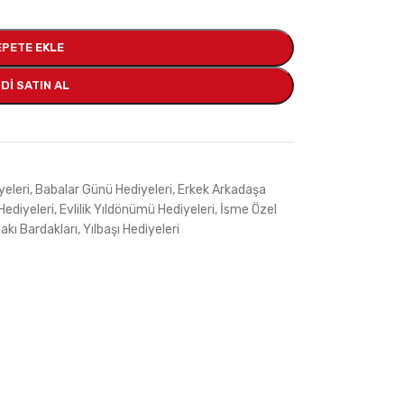
EPETE EKLE
DI SATIN AL
eleri
,
Babalar Günü Hediyeleri
,
Erkek Arkadaşa
ediyeleri
,
Evlilik Yıldönümü Hediyeleri
,
İsme Özel
akı Bardakları
,
Yılbaşı Hediyeleri