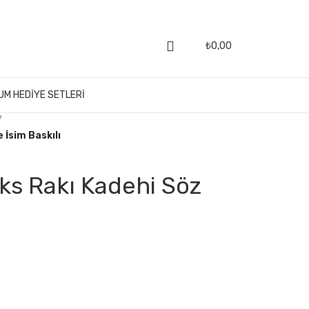
₺
0,00
UM HEDIYE SETLERI
/
 İsim Baskılı
ks Rakı Kadehi Söz