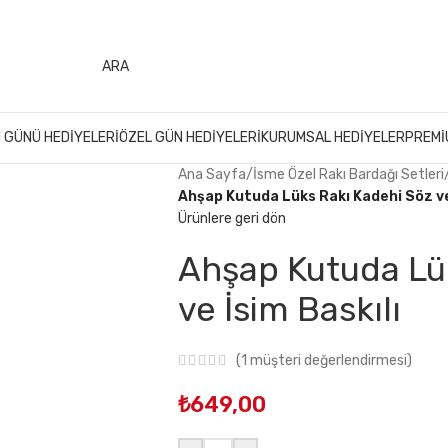
499 ₺ Üzeri Alışverişlerinizde
KARGO ÜCRETSİZ
ARA
 GÜNÜ HEDIYELERI
ÖZEL GÜN HEDIYELERI
KURUMSAL HEDIYELER
PREMI
Ana Sayfa
/
İsme Özel Rakı Bardağı Setleri
Ahşap Kutuda Lüks Rakı Kadehi Söz ve
Ürünlere geri dön
Ahşap Kutuda Lü
ve İsim Baskılı
(
1
müşteri değerlendirmesi)
₺
649,00