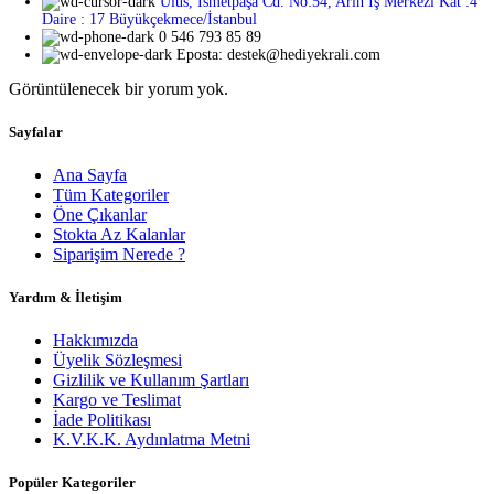
Ulus, İsmetpaşa Cd. No:54, Arin İş Merkezi Kat :4
Daire : 17 Büyükçekmece/İstanbul
0 546 793 85 89
Eposta: destek@hediyekrali.com
Görüntülenecek bir yorum yok.
Sayfalar
Ana Sayfa
Tüm Kategoriler
Öne Çıkanlar
Stokta Az Kalanlar
Siparişim Nerede ?
Yardım & İletişim
Hakkımızda
Üyelik Sözleşmesi
Gizlilik ve Kullanım Şartları
Kargo ve Teslimat
İade Politikası
K.V.K.K. Aydınlatma Metni
Popüler Kategoriler