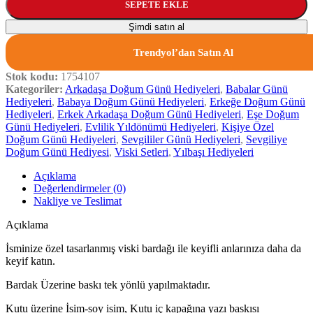
SEPETE EKLE
Şimdi satın al
Trendyol’dan Satın Al
Stok kodu:
1754107
Kategoriler:
Arkadaşa Doğum Günü Hediyeleri
,
Babalar Günü
Hediyeleri
,
Babaya Doğum Günü Hediyeleri
,
Erkeğe Doğum Günü
Hediyeleri
,
Erkek Arkadaşa Doğum Günü Hediyeleri
,
Eşe Doğum
Günü Hediyeleri
,
Evlilik Yıldönümü Hediyeleri
,
Kişiye Özel
Doğum Günü Hediyeleri
,
Sevgililer Günü Hediyeleri
,
Sevgiliye
Doğum Günü Hediyesi
,
Viski Setleri
,
Yılbaşı Hediyeleri
Açıklama
Değerlendirmeler (0)
Nakliye ve Teslimat
Açıklama
İsminize özel tasarlanmış viski bardağı ile keyifli anlarınıza daha da
keyif katın.
Bardak Üzerine baskı tek yönlü yapılmaktadır.
Kutu üzerine İsim-soy isim, Kutu iç kapağına yazı baskısı