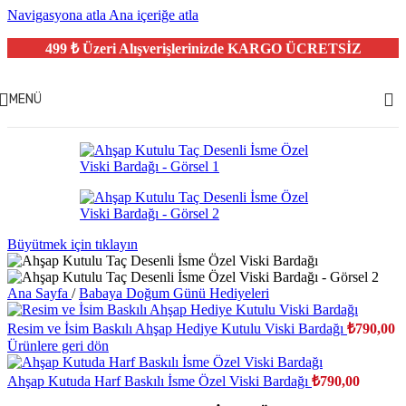
Navigasyona atla
Ana içeriğe atla
499 ₺ Üzeri Alışverişlerinizde
KARGO ÜCRETSİZ
MENÜ
Büyütmek için tıklayın
Ana Sayfa
/
Babaya Doğum Günü Hediyeleri
Resim ve İsim Baskılı Ahşap Hediye Kutulu Viski Bardağı
₺
790,00
Ürünlere geri dön
Ahşap Kutuda Harf Baskılı İsme Özel Viski Bardağı
₺
790,00