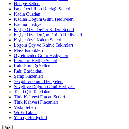
Hediye Setleri
İsme Özel Rakı Bardağı Setleri
Kadın Cüzdan
Kadına Doğum Günü Hediyeleri
Kadına Hediye
Kişiye Özel Defter Kalem Setleri
Kişiye Özel Doğum Günü Hediyeleri
Kişiye Özel Kalem Setleri
Logolu Çay ve Kahve Takımları
Masa İsimlikleri
Öğretmenler Günü Hediyeleri
Premium Hediye Setleri
Rakı Bardağı Setleri
Rakı Bardakları
Şarap Kadehleri
Sevgililer Günü Hediyeleri
Sevgiliye Doğum Günü Hediyesi
Tek'li QR Tabelalar
Türk Kahvesi Fincan Setleri
Türk Kahvesi Fincanları
Viski Setleri
Wi-Fi Tabela
Yılbaşı Hediyeleri
Ara