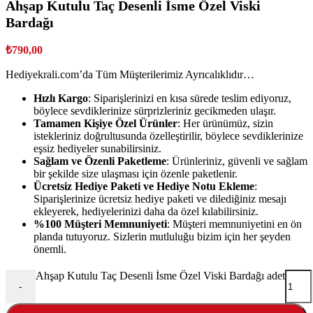
Ahşap Kutulu Taç Desenli İsme Özel Viski
Bardağı
₺
790,00
Hediyekrali.com’da Tüm Müşterilerimiz Ayrıcalıklıdır…
Hızlı Kargo
: Siparişlerinizi en kısa sürede teslim ediyoruz,
böylece sevdiklerinize sürprizleriniz gecikmeden ulaşır.
Tamamen Kişiye Özel Ürünler
: Her ürünümüz, sizin
istekleriniz doğrultusunda özelleştirilir, böylece sevdiklerinize
eşsiz hediyeler sunabilirsiniz.
Sağlam ve Özenli Paketleme
: Ürünleriniz, güvenli ve sağlam
bir şekilde size ulaşması için özenle paketlenir.
Ücretsiz Hediye Paketi ve Hediye Notu Ekleme
:
Siparişlerinize ücretsiz hediye paketi ve dilediğiniz mesajı
ekleyerek, hediyelerinizi daha da özel kılabilirsiniz.
%100 Müşteri Memnuniyeti
: Müşteri memnuniyetini en ön
planda tutuyoruz. Sizlerin mutluluğu bizim için her şeyden
önemli.
Ahşap Kutulu Taç Desenli İsme Özel Viski Bardağı adet
-