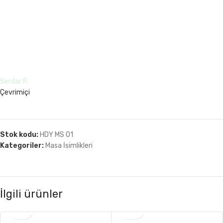
Serdar P.
Çevrimiçi
Yardıma mı ihtiyacınız var?
Stok kodu:
HDY MS 01
Kategoriler:
Masa İsimlikleri
İlgili ürünler