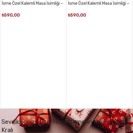
İsme Özel Kalemli Masa İsimliği –
İsme Özel Kalemli Masa İsimliği –
Siyah Çerçeve
Siyah Şerit
₺
590,00
₺
590,00
Sevdiklerinize Özel Hissettirmenin Yolu: Hediye
Kralı