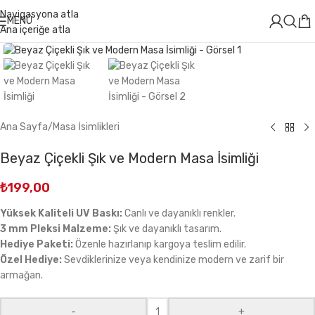
499 ₺ Üzeri Alışverişlerinizde
KARGO ÜCRETSİZ
Navigasyona atla
MENÜ
Ana içeriğe atla
Büyütmek için tıklayın
Ana Sayfa
/
Masa İsimlikleri
Beyaz Çiçekli Şık ve Modern Masa İsimliği
₺
199,00
Yüksek Kaliteli UV Baskı:
Canlı ve dayanıklı renkler.
3 mm Pleksi Malzeme:
Şık ve dayanıklı tasarım.
Hediye Paketi:
Özenle hazırlanıp kargoya teslim edilir.
Özel Hediye:
Sevdiklerinize veya kendinize modern ve zarif bir
armağan.
-
+