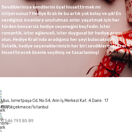
Sevdiklerinize kendilerini özel hissettirmek mi
istiyorsunuz? Hediye Kralı ile bu artık çok kolay ve şık! En
sevdiğiniz insanlara unutulmaz anlar yaşatmak için her
türden benzersiz hediye seçeneğini keşfedin. İster
romantik, ister eğlenceli, ister duygusal bir hediye arıyor
olun, Hediye Kralı’nda aradığınız her şeyi bulacaksınız.
Üstelik, hediye seçeneklerimizin her biri sevdiklerinizi özel
hissettirecek özenle seçilmiş ve tasarlanmış!
Ulus, İsmetpaşa Cd. No:54, Arin İş Merkezi Kat :4 Daire : 17
Büyükçekmece/İstanbul
0 546 793 85 89