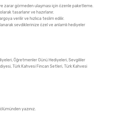
i ve zarar görmeden ulaşması için özenle paketleme.
 olarak tasarlanır ve hazırlanır.
argoya verilir ve hızlıca teslim edilir.
lanarak sevdiklerinize özel ve anlamlı hediyeler
iyeleri
,
Öğretmenler Günü Hediyeleri
,
Sevgililer
diyesi
,
Türk Kahvesi Fincan Setleri
,
Türk Kahvesi
e bölümünden yazınız.