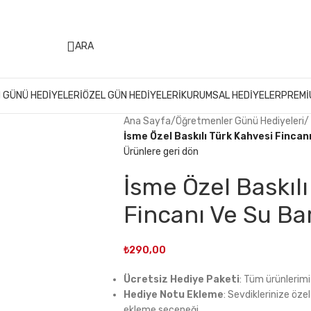
499 ₺ Üzeri Alışverişlerinizde
KARGO ÜCRETSİZ
ARA
 GÜNÜ HEDIYELERI
ÖZEL GÜN HEDIYELERI
KURUMSAL HEDIYELER
PREMI
Ana Sayfa
/
Öğretmenler Günü Hediyeleri
/
İsme Özel Baskılı Türk Kahvesi Fincan
Ürünlere geri dön
İsme Özel Baskılı
Fincanı Ve Su Ba
₺
290,00
Ücretsiz Hediye Paketi
: Tüm ürünlerimi
Hediye Notu Ekleme
: Sevdiklerinize öze
ekleme seçeneği.