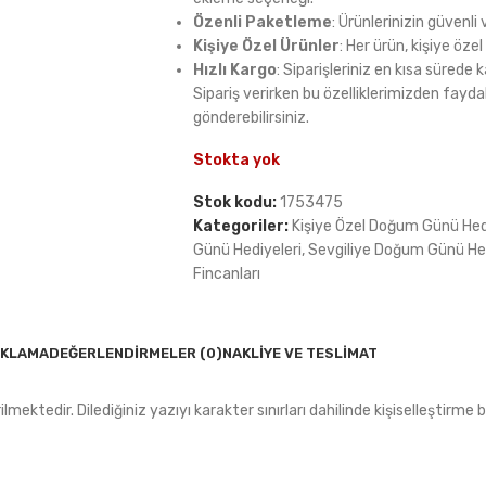
Özenli Paketleme
: Ürünlerinizin güvenl
Kişiye Özel Ürünler
: Her ürün, kişiye özel
Hızlı Kargo
: Siparişleriniz en kısa sürede k
Sipariş verirken bu özelliklerimizden fayda
gönderebilirsiniz.
Stokta yok
Stok kodu:
1753475
Kategoriler:
Kişiye Özel Doğum Günü Hed
Günü Hediyeleri
,
Sevgiliye Doğum Günü He
Fincanları
IKLAMA
DEĞERLENDIRMELER (0)
NAKLIYE VE TESLIMAT
lmektedir. Dilediğiniz yazıyı karakter sınırları dahilinde kişiselleştirm