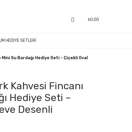
₺
0,00
UM HEDIYE SETLERI
e Mini Su Bardağı Hediye Seti – Çiçekli Oval
ürk Kahvesi Fincanı
ğı Hediye Seti –
çeve Desenli