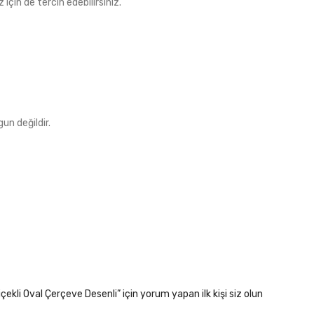
 için de tercih edebilirsiniz.
un değildir.
çekli Oval Çerçeve Desenli” için yorum yapan ilk kişi siz olun