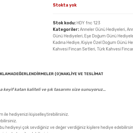
Stokta yok
Stok kodu:
HDY fnc 123
Kategoriler:
Anneler Günü Hediyeleri
,
An
Günü Hediyeleri
,
Eşe Doğum Günü Hediyele
Kadına Hediye
,
Kişiye Özel Doğum Günü Hed
Kahvesi Fincan Setleri
,
Türk Kahvesi Fincan
IKLAMA
DEĞERLENDIRMELER (0)
NAKLIYE VE TESLIMAT
a keyif katan kaliteli ve şık tasarımı size sunuyoruz…
ile hediyenizi kişiselleştirebilirsiniz.
ilirsiniz.
hediyeyi çok sevdiğiniz ve değer verdiğiniz kişilere hediye edebilirsin