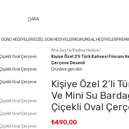
499 ₺ Üzeri Alışverişlerinizde
KARGO ÜCRETSİZ
ARA
 GÜNÜ HEDIYELERI
ÖZEL GÜN HEDIYELERI
KURUMSAL HEDIYELER
PREMI
Ana Sayfa
/
Kadına Hediye
/
Kişiye Özel 2’li Türk Kahvesi Fincanı V
Çerçeve Desenli
Ürünlere geri dön
Kişiye Özel 2’li T
Ve Mini Su Barda
Çiçekli Oval Çer
₺
490,00