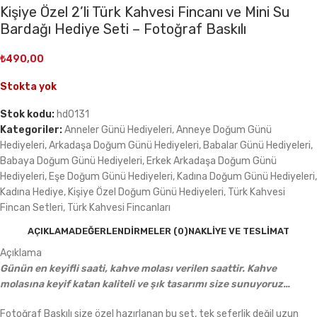
Kişiye Özel 2’li Türk Kahvesi Fincanı ve Mini Su
Bardağı Hediye Seti – Fotoğraf Baskılı
₺
490,00
Stokta yok
Stok kodu:
hd0131
Kategoriler:
Anneler Günü Hediyeleri
,
Anneye Doğum Günü
Hediyeleri
,
Arkadaşa Doğum Günü Hediyeleri
,
Babalar Günü Hediyeleri
,
Babaya Doğum Günü Hediyeleri
,
Erkek Arkadaşa Doğum Günü
Hediyeleri
,
Eşe Doğum Günü Hediyeleri
,
Kadına Doğum Günü Hediyeleri
,
Kadına Hediye
,
Kişiye Özel Doğum Günü Hediyeleri
,
Türk Kahvesi
Fincan Setleri
,
Türk Kahvesi Fincanları
AÇIKLAMA
DEĞERLENDIRMELER (0)
NAKLIYE VE TESLIMAT
Açıklama
Günün en keyifli saati, kahve molası verilen saattir. Kahve
molasına keyif katan kaliteli ve şık tasarımı size sunuyoruz…
Fotoğraf Baskılı size özel hazırlanan bu set, tek seferlik değil uzun