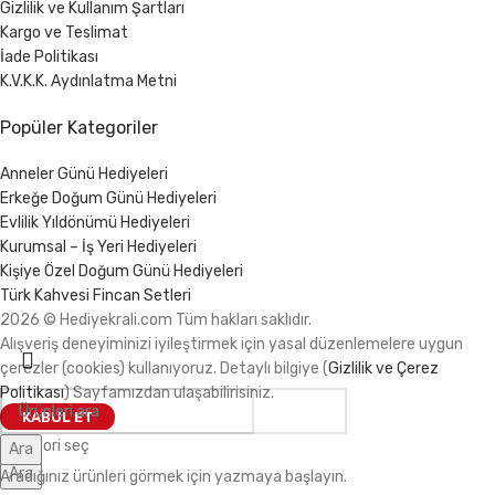
Gizlilik ve Kullanım Şartları
Kargo ve Teslimat
İade Politikası
K.V.K.K. Aydınlatma Metni
Popüler Kategoriler
Anneler Günü Hediyeleri
Erkeğe Doğum Günü Hediyeleri
Evlilik Yıldönümü Hediyeleri
Kurumsal – İş Yeri Hediyeleri
Kişiye Özel Doğum Günü Hediyeleri
Türk Kahvesi Fincan Setleri
2026 © Hediyekrali.com Tüm hakları saklıdır.
Alışveriş deneyiminizi iyileştirmek için yasal düzenlemelere uygun
çerezler (cookies) kullanıyoruz. Detaylı bilgiye (
Gizlilik ve Çerez
Politikası
) Sayfamızdan ulaşabilirisiniz.
KABUL ET
Kategori seç
Ara
Ara
Aradığınız ürünleri görmek için yazmaya başlayın.