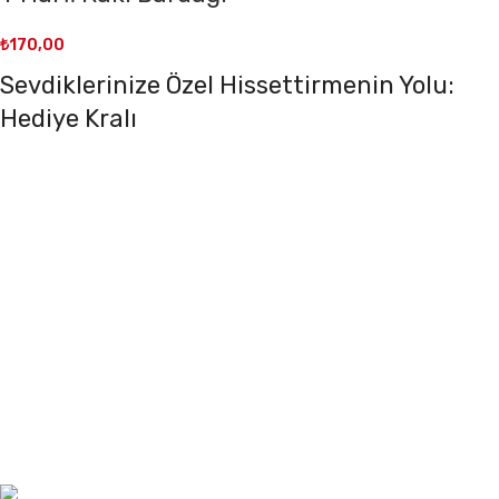
₺
170,00
Sevdiklerinize Özel Hissettirmenin Yolu:
Hediye Kralı
Sevdiklerinize kendilerini özel hissettirmek mi
istiyorsunuz? Hediye Kralı ile bu artık çok kolay ve şık!
En sevdiğiniz insanlara unutulmaz anlar yaşatmak için
her türden benzersiz hediye seçeneğini keşfedin. İster
romantik, ister eğlenceli, ister duygusal bir hediye
arıyor olun, Hediye Kralı’nda aradığınız her şeyi
bulacaksınız. Üstelik, hediye seçeneklerimizin her biri
sevdiklerinizi özel hissettirecek özenle seçilmiş ve
tasarlanmış!