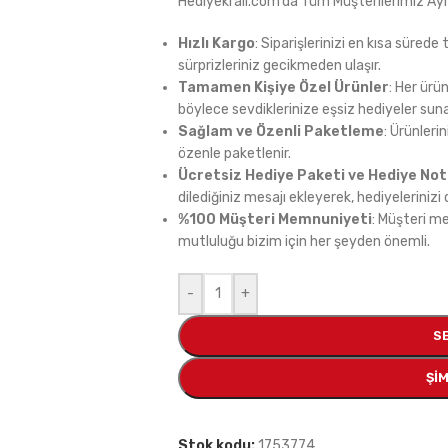
Hediyekrali.com’da Tüm Müşterilerimiz Ayrı
Hızlı Kargo
: Siparişlerinizi en kısa sürede
sürprizleriniz gecikmeden ulaşır.
Tamamen Kişiye Özel Ürünler
: Her ürü
böylece sevdiklerinize eşsiz hediyeler sunab
Sağlam ve Özenli Paketleme
: Ürünleri
özenle paketlenir.
Ücretsiz Hediye Paketi ve Hediye No
dilediğiniz mesajı ekleyerek, hediyelerinizi d
%100 Müşteri Memnuniyeti
: Müşteri m
mutluluğu bizim için her şeyden önemli.
-
+
S
ŞIM
Stok kodu:
1753774