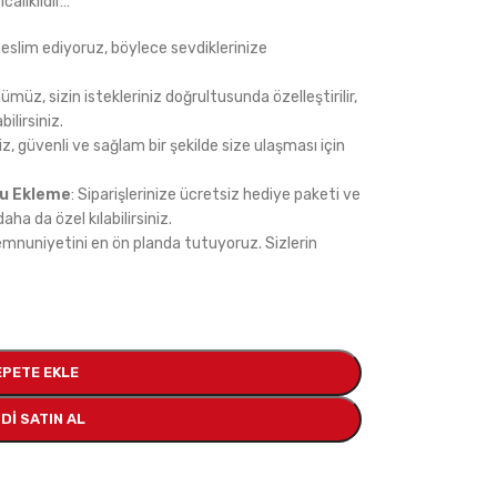
calıklıdır…
 teslim ediyoruz, böylece sevdiklerinize
nümüz, sizin istekleriniz doğrultusunda özelleştirilir,
ilirsiniz.
niz, güvenli ve sağlam bir şekilde size ulaşması için
tu Ekleme
: Siparişlerinize ücretsiz hediye paketi ve
aha da özel kılabilirsiniz.
emnuniyetini en ön planda tutuyoruz. Sizlerin
EPETE EKLE
DI SATIN AL