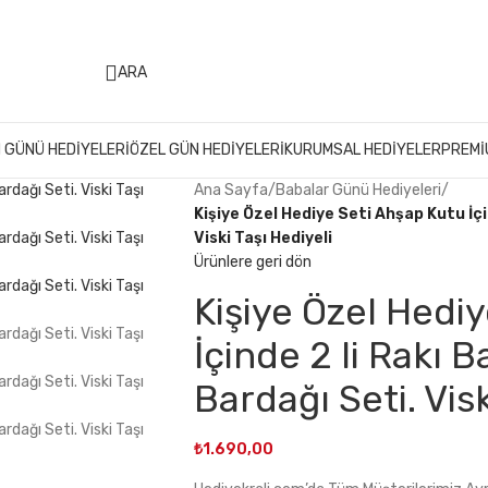
499 ₺ Üzeri Alışverişlerinizde
KARGO ÜCRETSİZ
ARA
 GÜNÜ HEDIYELERI
ÖZEL GÜN HEDIYELERI
KURUMSAL HEDIYELER
PREMI
Ana Sayfa
/
Babalar Günü Hediyeleri
/
Kişiye Özel Hediye Seti Ahşap Kutu İçi
Viski Taşı Hediyeli
Ürünlere geri dön
Kişiye Özel Hedi
İçinde 2 li Rakı B
Bardağı Seti. Visk
₺
1.690,00