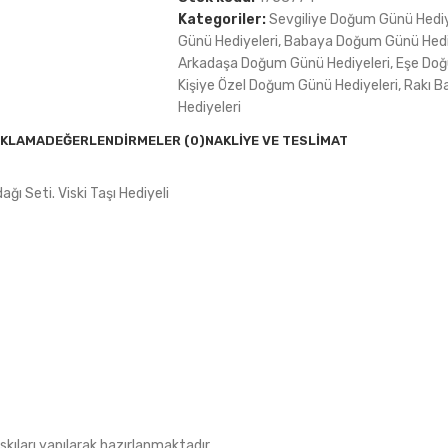
Kategoriler:
Sevgiliye Doğum Günü Hedi
Günü Hediyeleri
,
Babaya Doğum Günü Hedi
Arkadaşa Doğum Günü Hediyeleri
,
Eşe Doğ
Kişiye Özel Doğum Günü Hediyeleri
,
Rakı Ba
Hediyeleri
IKLAMA
DEĞERLENDIRMELER (0)
NAKLIYE VE TESLIMAT
ğı Seti. Viski Taşı Hediyeli
skıları yapılarak hazırlanmaktadır.