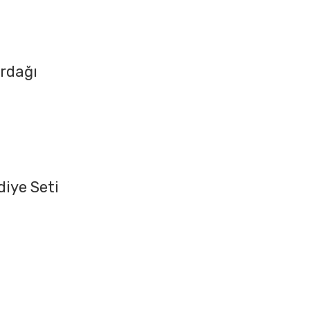
ardağı
diye Seti