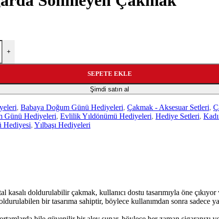
üzgarda Sönmeyen Çakmak
+
SEPETE EKLE
Şimdi satın al
eleri
,
Babaya Doğum Günü Hediyeleri
,
Çakmak - Aksesuar Setleri
,
Ç
 Günü Hediyeleri
,
Evlilik Yıldönümü Hediyeleri
,
Hediye Setleri
,
Kadı
 Hediyesi
,
Yılbaşı Hediyeleri
etal kasalı doldurulabilir çakmak, kullanıcı dostu tasarımıyla öne çıkıyo
ldurulabilen bir tasarıma sahiptir, böylece kullanımdan sonra sadece yak
rtamlarda bile güvenilir bir alev sunar, böylece her zaman sigaranızı v