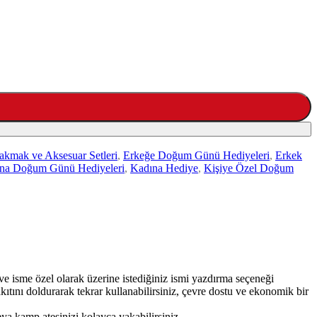
akmak ve Aksesuar Setleri
,
Erkeğe Doğum Günü Hediyeleri
,
Erkek
na Doğum Günü Hediyeleri
,
Kadına Hediye
,
Kişiye Özel Doğum
r ve isme özel olarak üzerine istediğiniz ismi yazdırma seçeneği
ıtını doldurarak tekrar kullanabilirsiniz, çevre dostu ve ekonomik bir
eya kamp ateşinizi kolayca yakabilirsiniz.