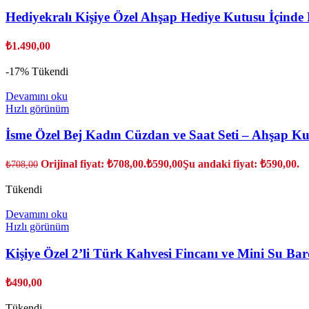
Hediyekralı Kişiye Özel Ahşap Hediye Kutusu İçinde
₺
1.490,00
-17%
Tükendi
Devamını oku
Hızlı görünüm
İsme Özel Bej Kadın Cüzdan ve Saat Seti – Ahşap Ku
Orijinal fiyat: ₺708,00.
₺
590,00
Şu andaki fiyat: ₺590,00.
₺
708,00
Tükendi
Devamını oku
Hızlı görünüm
Kişiye Özel 2’li Türk Kahvesi Fincanı ve Mini Su Bard
₺
490,00
Tükendi