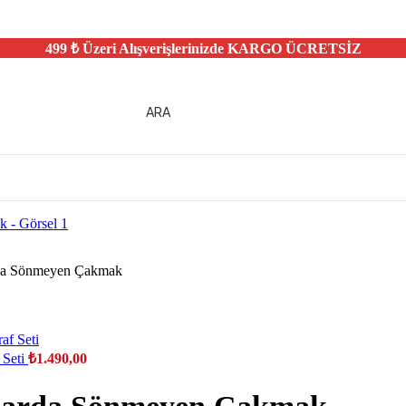
499 ₺ Üzeri Alışverişlerinizde
KARGO ÜCRETSİZ
ARA
rda Sönmeyen Çakmak
 Seti
₺
1.490,00