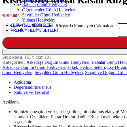
Kişiye Özel Metal Kasalı R
Babalar Günü Hediyeleri
Öğretmenler Günü Hediyeleri
Sevgililer Günü Hediyeleri
₺
199,00
Yılbaşı Hediyeleri
KURUMSAL HEDIYELER
Kişiye Özel Metal Kasalı Rüzgarda Sönmeyen Çakmak adet
-
PREMIUM HEDIYE SETLERI
Stok kodu:
HDY ckm 101
Kategoriler:
Arkadaşa Doğum Günü Hediyeleri
,
Babalar Günü Hediy
Arkadaşa Doğum Günü Hediyeleri
,
Erkek Hediye Setleri
,
Eşe Doğum
Günü Hediyeleri
,
Sevgililer Günü Hediyeleri
,
Sevgiliye Doğum Günü
Açıklama
Değerlendirmeler (0)
Nakliye ve Teslimat
Açıklama
Stilinizle öne çıkın ve kişiselleştirilmiş bir dokunuş ekleyin! M
sunuyor. Özellikler: Tekrar Doldurulabilir: Bu çakmak, tekrar do
seçenektir.
Rüzgarda Sönmeyen Jet Alev Sistemi: Jet alev sistemi, rüzgarlı o