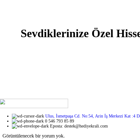
Sevdiklerinize Özel Hiss
Sevdiklerinize kendilerini özel hissettirmek mi istiyorsu
hediye seçeneğini keşfedin. İster romantik, ister eğlencel
her biri sevdiklerinizi özel hissettirecek özenle seçilmiş v
Ulus, İsmetpaşa Cd. No:54, Arin İş Merkezi Kat :4 D
0 546 793 85 89
Eposta: destek@hediyekrali.com
Görüntülenecek bir yorum yok.