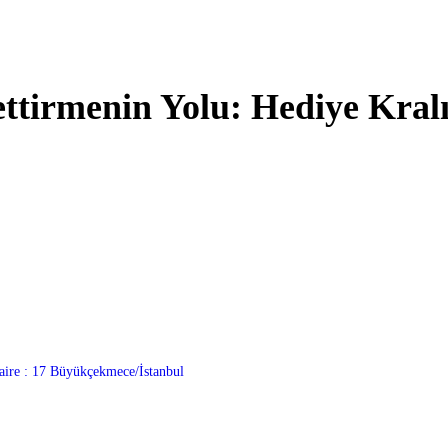
ettirmenin Yolu: Hediye Kral
nuz? Hediye Kralı ile bu artık çok kolay ve şık! En sevdiğiniz ins
i, ister duygusal bir hediye arıyor olun, Hediye Kralı’nda aradığını
e tasarlanmış!
aire : 17 Büyükçekmece/İstanbul