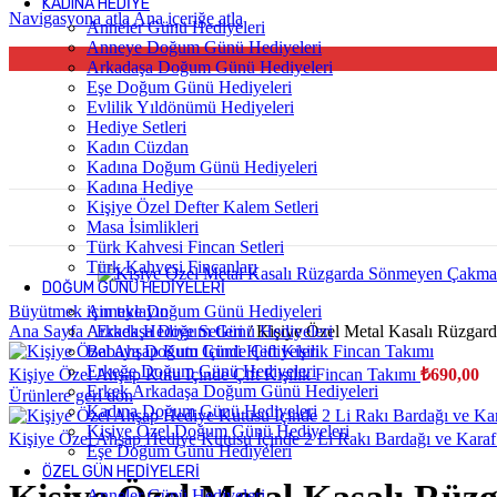
KADINA HEDIYE
Navigasyona atla
Ana içeriğe atla
Anneler Günü Hediyeleri
Anneye Doğum Günü Hediyeleri
Arkadaşa Doğum Günü Hediyeleri
Eşe Doğum Günü Hediyeleri
Evlilik Yıldönümü Hediyeleri
Hediye Setleri
Kadın Cüzdan
Kadına Doğum Günü Hediyeleri
Kadına Hediye
Kişiye Özel Defter Kalem Setleri
Masa İsimlikleri
Türk Kahvesi Fincan Setleri
Türk Kahvesi Fincanları
DOĞUM GÜNÜ HEDIYELERI
Büyütmek için tıklayın
Anneye Doğum Günü Hediyeleri
Ana Sayfa
Arkadaşa Doğum Günü Hediyeleri
/
Erkek Hediye Setleri
/
Kişiye Özel Metal Kasalı Rüzga
Babaya Doğum Günü Hediyeleri
Erkeğe Doğum Günü Hediyeleri
Kişiye Özel Ahşap Kutu Içinde Çift Kişilik Fincan Takımı
₺
690,00
Erkek Arkadaşa Doğum Günü Hediyeleri
Ürünlere geri dön
Kadına Doğum Günü Hediyeleri
Kişiye Özel Doğum Günü Hediyeleri
Kişiye Özel Ahşap Hediye Kutusu İçinde 2 Li Rakı Bardağı ve Karaf
Eşe Doğum Günü Hediyeleri
ÖZEL GÜN HEDIYELERI
Anneler Günü Hediyeleri