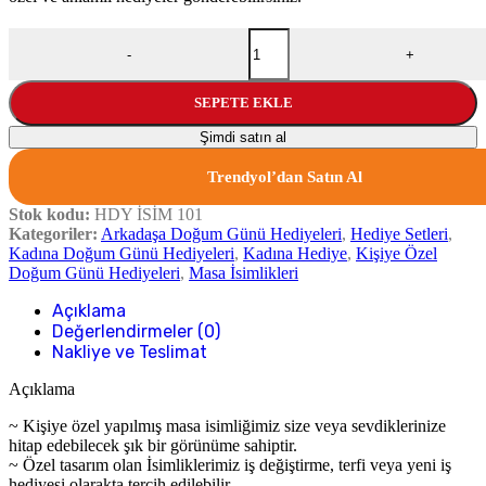
Kişiye Özel Modern Çiçek Tasarımlı Masa İsimliği adet
-
+
SEPETE EKLE
Şimdi satın al
Trendyol’dan Satın Al
Stok kodu:
HDY İSİM 101
Kategoriler:
Arkadaşa Doğum Günü Hediyeleri
,
Hediye Setleri
,
Kadına Doğum Günü Hediyeleri
,
Kadına Hediye
,
Kişiye Özel
Doğum Günü Hediyeleri
,
Masa İsimlikleri
Açıklama
Değerlendirmeler (0)
Nakliye ve Teslimat
Açıklama
~ Kişiye özel yapılmış masa isimliğimiz size veya sevdiklerinize
hitap edebilecek şık bir görünüme sahiptir.
~ Özel tasarım olan İsimliklerimiz iş değiştirme, terfi veya yeni iş
hediyesi olarakta tercih edilebilir.