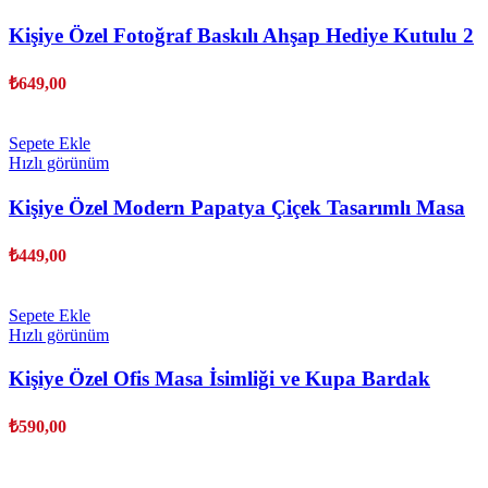
Kişiye Özel Fotoğraf Baskılı Ahşap Hediye Kutulu 2
li Rakı Bardağı Seti
₺
649,00
Sepete Ekle
Hızlı görünüm
Kişiye Özel Modern Papatya Çiçek Tasarımlı Masa
İsimliği
₺
449,00
Sepete Ekle
Hızlı görünüm
Kişiye Özel Ofis Masa İsimliği ve Kupa Bardak
Hediye Seti – Çiçek Desenli
₺
590,00