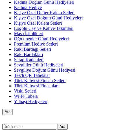
Kadına Doğum Günü Hediyeleri
Kadına Hediye
Kişiye Özel Defter Kalem Setleri
Kişiye Özel Doğum Günü Hediyeleri
Kişiye Özel Kalem Setleri
Logolu Çay ve Kahve Takımları
Masa İsimlikleri
Öğretmenler Günü Hediyeleri
Premium Hediye Setleri
Rakı Bardağı Setleri
Rakı Bardakları
Şarap Kadehleri
Sevgililer Günü Hediyeleri
Sevgiliye Doğum Günü Hediyesi
Tek'li QR Tabelalar
Türk Kahvesi Fincan Setleri
Türk Kahvesi Fincanları
Viski Setleri
Wi-Fi Tabela
Yılbaşı Hediyeleri
Ara
Ara