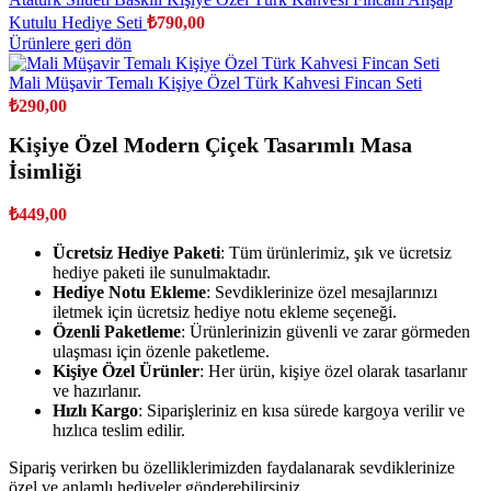
Kutulu Hediye Seti
₺
790,00
Ürünlere geri dön
Mali Müşavir Temalı Kişiye Özel Türk Kahvesi Fincan Seti
₺
290,00
Kişiye Özel Modern Çiçek Tasarımlı Masa
İsimliği
₺
449,00
Ücretsiz Hediye Paketi
: Tüm ürünlerimiz, şık ve ücretsiz
hediye paketi ile sunulmaktadır.
Hediye Notu Ekleme
: Sevdiklerinize özel mesajlarınızı
iletmek için ücretsiz hediye notu ekleme seçeneği.
Özenli Paketleme
: Ürünlerinizin güvenli ve zarar görmeden
ulaşması için özenle paketleme.
Kişiye Özel Ürünler
: Her ürün, kişiye özel olarak tasarlanır
ve hazırlanır.
Hızlı Kargo
: Siparişleriniz en kısa sürede kargoya verilir ve
hızlıca teslim edilir.
Sipariş verirken bu özelliklerimizden faydalanarak sevdiklerinize
özel ve anlamlı hediyeler gönderebilirsiniz.