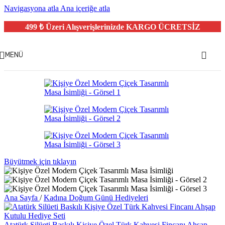
Navigasyona atla
Ana içeriğe atla
499 ₺ Üzeri Alışverişlerinizde
KARGO ÜCRETSİZ
MENÜ
Büyütmek için tıklayın
Ana Sayfa
/
Kadına Doğum Günü Hediyeleri
Atatürk Silüeti Baskılı Kişiye Özel Türk Kahvesi Fincanı Ahşap