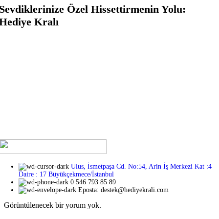
Sevdiklerinize Özel Hissettirmenin Yolu:
Hediye Kralı
Sevdiklerinize kendilerini özel hissettirmek mi istiyorsunuz?
Hediye Kralı ile bu artık çok kolay ve şık! En sevdiğiniz insanlara
unutulmaz anlar yaşatmak için her türden benzersiz hediye
seçeneğini keşfedin. İster romantik, ister eğlenceli, ister duygusal
bir hediye arıyor olun, Hediye Kralı’nda aradığınız her şeyi
bulacaksınız. Üstelik, hediye seçeneklerimizin her biri
sevdiklerinizi özel hissettirecek özenle seçilmiş ve tasarlanmış!
Ulus, İsmetpaşa Cd. No:54, Arin İş Merkezi Kat :4
Daire : 17 Büyükçekmece/İstanbul
0 546 793 85 89
Eposta: destek@hediyekrali.com
Görüntülenecek bir yorum yok.