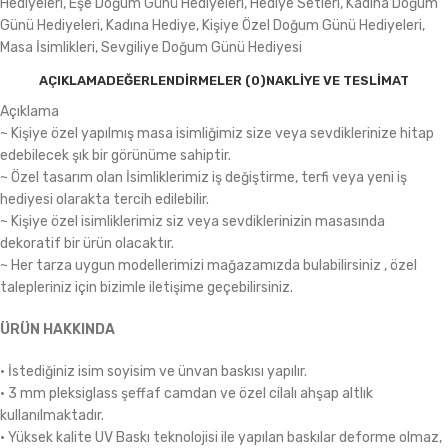
Hediyeleri
,
Eşe Doğum Günü Hediyeleri
,
Hediye Setleri
,
Kadına Doğum
Günü Hediyeleri
,
Kadına Hediye
,
Kişiye Özel Doğum Günü Hediyeleri
,
Masa İsimlikleri
,
Sevgiliye Doğum Günü Hediyesi
AÇIKLAMA
DEĞERLENDIRMELER (0)
NAKLIYE VE TESLIMAT
Açıklama
~ Kişiye özel yapılmış masa isimliğimiz size veya sevdiklerinize hitap
edebilecek şık bir görünüme sahiptir.
~ Özel tasarım olan İsimliklerimiz iş değiştirme, terfi veya yeni iş
hediyesi olarakta tercih edilebilir.
~ Kişiye özel isimliklerimiz siz veya sevdiklerinizin masasında
dekoratif bir ürün olacaktır.
~ Her tarza uygun modellerimizi mağazamızda bulabilirsiniz , özel
talepleriniz için bizimle iletişime geçebilirsiniz.
ÜRÜN HAKKINDA
• İstediğiniz isim soyisim ve ünvan baskısı yapılır.
• 3 mm pleksiglass şeffaf camdan ve özel cilalı ahşap altlık
kullanılmaktadır.
• Yüksek kalite UV Baskı teknolojisi ile yapılan baskılar deforme olmaz,