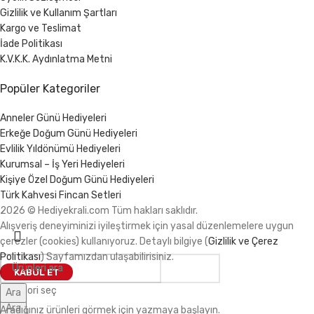
Gizlilik ve Kullanım Şartları
Kargo ve Teslimat
İade Politikası
K.V.K.K. Aydınlatma Metni
Popüler Kategoriler
Anneler Günü Hediyeleri
Erkeğe Doğum Günü Hediyeleri
Evlilik Yıldönümü Hediyeleri
Kurumsal – İş Yeri Hediyeleri
Kişiye Özel Doğum Günü Hediyeleri
Türk Kahvesi Fincan Setleri
2026 © Hediyekrali.com Tüm hakları saklıdır.
Alışveriş deneyiminizi iyileştirmek için yasal düzenlemelere uygun
çerezler (cookies) kullanıyoruz. Detaylı bilgiye (
Gizlilik ve Çerez
Politikası
) Sayfamızdan ulaşabilirisiniz.
KABUL ET
Kategori seç
Ara
Ara
Aradığınız ürünleri görmek için yazmaya başlayın.