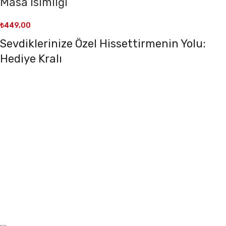
Masa İsimliği
₺
449,00
Sevdiklerinize Özel Hissettirmenin Yolu:
Hediye Kralı
Sevdiklerinize kendilerini özel hissettirmek mi
istiyorsunuz? Hediye Kralı ile bu artık çok kolay ve şık!
En sevdiğiniz insanlara unutulmaz anlar yaşatmak için
her türden benzersiz hediye seçeneğini keşfedin. İster
romantik, ister eğlenceli, ister duygusal bir hediye
arıyor olun, Hediye Kralı’nda aradığınız her şeyi
bulacaksınız. Üstelik, hediye seçeneklerimizin her biri
sevdiklerinizi özel hissettirecek özenle seçilmiş ve
tasarlanmış!