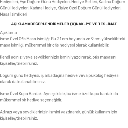
Hediyeleri
,
Eşe Doğum Günü Hediyeleri
,
Hediye Setleri
,
Kadına Doğum
Günü Hediyeleri
,
Kadına Hediye
,
Kişiye Özel Doğum Günü Hediyeleri
,
Masa İsimlikleri
AÇIKLAMA
DEĞERLENDIRMELER (0)
NAKLIYE VE TESLIMAT
Açıklama
İsme Özel Ofis Masa İsimliği: Bu 21 cm boyunda ve 9 cm yükseklikteki
masa isimliği, mükemmel bir ofis hediyesi olarak kullanılabilir.
Kendi adınızı veya sevdiklerinizin ismini yazdırarak, ofis masasını
kişiselleştirebilirsiniz.
Doğum günü hediyesi, iş arkadaşına hediye veya psikolog hediyesi
olarak da kullanabilirsiniz.
İsme Özel Kupa Bardak: Aynı şekilde, bu isme özel kupa bardak da
mükemmel bir hediye seçeneğidir.
Adınızı veya sevdiklerinizin ismini yazdırarak, günlük kullanım için
kişiselleştirebilirsiniz.