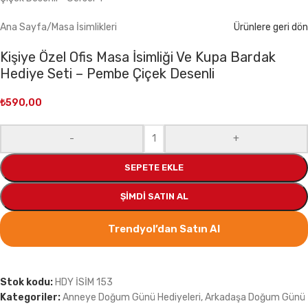
Ana Sayfa
/
Masa İsimlikleri
Ürünlere geri dön
Kişiye Özel Ofis Masa İsimliği Ve Kupa Bardak
Hediye Seti – Pembe Çiçek Desenli
₺
590,00
-
+
SEPETE EKLE
ŞIMDI SATIN AL
Trendyol’dan Satın Al
Stok kodu:
HDY İSİM 153
Kategoriler:
Anneye Doğum Günü Hediyeleri
,
Arkadaşa Doğum Günü