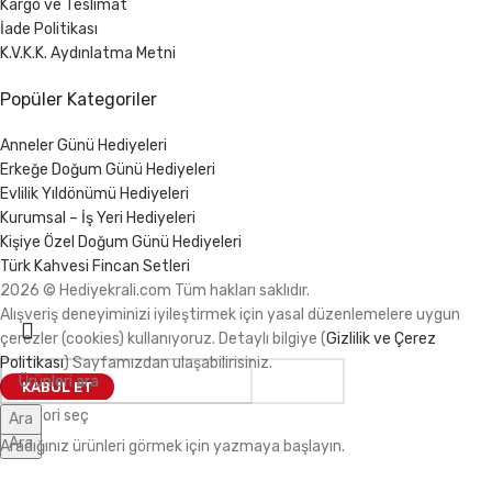
Kargo ve Teslimat
İade Politikası
K.V.K.K. Aydınlatma Metni
Popüler Kategoriler
Anneler Günü Hediyeleri
Erkeğe Doğum Günü Hediyeleri
Evlilik Yıldönümü Hediyeleri
Kurumsal – İş Yeri Hediyeleri
Kişiye Özel Doğum Günü Hediyeleri
Türk Kahvesi Fincan Setleri
2026 © Hediyekrali.com Tüm hakları saklıdır.
Alışveriş deneyiminizi iyileştirmek için yasal düzenlemelere uygun
çerezler (cookies) kullanıyoruz. Detaylı bilgiye (
Gizlilik ve Çerez
Politikası
) Sayfamızdan ulaşabilirisiniz.
KABUL ET
Kategori seç
Ara
Ara
Aradığınız ürünleri görmek için yazmaya başlayın.