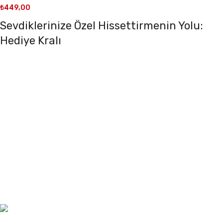
₺
449,00
Sevdiklerinize Özel Hissettirmenin Yolu:
Hediye Kralı
Sevdiklerinize kendilerini özel hissettirmek mi
istiyorsunuz? Hediye Kralı ile bu artık çok kolay ve şık!
En sevdiğiniz insanlara unutulmaz anlar yaşatmak için
her türden benzersiz hediye seçeneğini keşfedin. İster
romantik, ister eğlenceli, ister duygusal bir hediye
arıyor olun, Hediye Kralı’nda aradığınız her şeyi
bulacaksınız. Üstelik, hediye seçeneklerimizin her biri
sevdiklerinizi özel hissettirecek özenle seçilmiş ve
tasarlanmış!