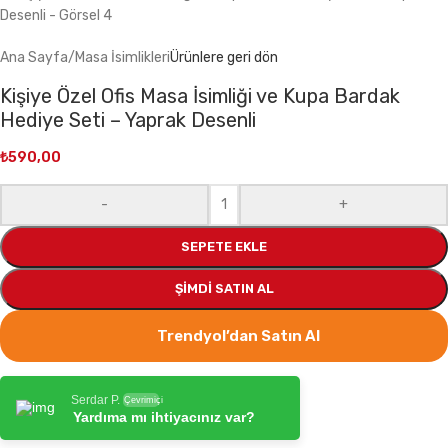
Ana Sayfa
/
Masa İsimlikleri
Ürünlere geri dön
Kişiye Özel Ofis Masa İsimliği ve Kupa Bardak
Hediye Seti – Yaprak Desenli
₺
590,00
-
+
SEPETE EKLE
ŞIMDI SATIN AL
Trendyol’dan Satın Al
Serdar P.
Çevrimiçi
Yardıma mı ihtiyacınız var?