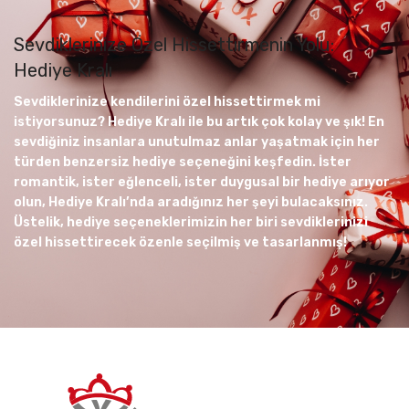
Sevdiklerinize Özel Hissettirmenin Yolu:
Hediye Kralı
Sevdiklerinize kendilerini özel hissettirmek mi
istiyorsunuz? Hediye Kralı ile bu artık çok kolay ve şık! En
sevdiğiniz insanlara unutulmaz anlar yaşatmak için her
türden benzersiz hediye seçeneğini keşfedin. İster
romantik, ister eğlenceli, ister duygusal bir hediye arıyor
olun, Hediye Kralı’nda aradığınız her şeyi bulacaksınız.
Üstelik, hediye seçeneklerimizin her biri sevdiklerinizi
özel hissettirecek özenle seçilmiş ve tasarlanmış!