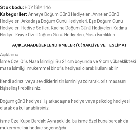
Stok kodu:
HDY İSİM 146
Kategoriler:
Anneye Doğum Günü Hediyeleri
,
Anneler Günü
Hediyeleri
,
Arkadaşa Doğum Günü Hediyeleri
,
Eşe Doğum Günü
Hediyeleri
,
Hediye Setleri
,
Kadına Doğum Günü Hediyeleri
,
Kadına
Hediye
,
Kişiye Özel Doğum Günü Hediyeleri
,
Masa İsimlikleri
AÇIKLAMA
DEĞERLENDIRMELER (0)
NAKLIYE VE TESLIMAT
Açıklama
İsme Özel Ofis Masa İsimliği: Bu 21 cm boyunda ve 9 cm yükseklikteki
masa isimliği, mükemmel bir ofis hediyesi olarak kullanılabilir.
Kendi adınızı veya sevdiklerinizin ismini yazdırarak, ofis masasını
kişiselleştirebilirsiniz.
Doğum günü hediyesi, iş arkadaşına hediye veya psikolog hediyesi
olarak da kullanabilirsiniz.
İsme Özel Kupa Bardak: Aynı şekilde, bu isme özel kupa bardak da
mükemmel bir hediye seçeneğidir.