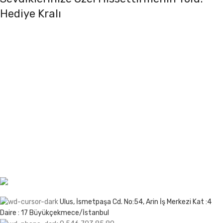
Hediye Kralı
Sevdiklerinize kendilerini özel hissettirmek mi
istiyorsunuz? Hediye Kralı ile bu artık çok kolay ve şık!
En sevdiğiniz insanlara unutulmaz anlar yaşatmak için
her türden benzersiz hediye seçeneğini keşfedin. İster
romantik, ister eğlenceli, ister duygusal bir hediye
arıyor olun, Hediye Kralı’nda aradığınız her şeyi
bulacaksınız. Üstelik, hediye seçeneklerimizin her biri
sevdiklerinizi özel hissettirecek özenle seçilmiş ve
tasarlanmış!
Ulus, İsmetpaşa Cd. No:54, Arin İş Merkezi Kat :4
Daire : 17 Büyükçekmece/İstanbul