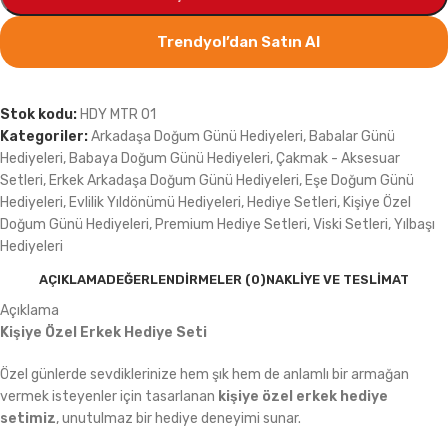
Trendyol’dan Satın Al
Stok kodu:
HDY MTR 01
Kategoriler:
Arkadaşa Doğum Günü Hediyeleri
,
Babalar Günü
Hediyeleri
,
Babaya Doğum Günü Hediyeleri
,
Çakmak - Aksesuar
Setleri
,
Erkek Arkadaşa Doğum Günü Hediyeleri
,
Eşe Doğum Günü
Hediyeleri
,
Evlilik Yıldönümü Hediyeleri
,
Hediye Setleri
,
Kişiye Özel
Doğum Günü Hediyeleri
,
Premium Hediye Setleri
,
Viski Setleri
,
Yılbaşı
Hediyeleri
AÇIKLAMA
DEĞERLENDIRMELER (0)
NAKLIYE VE TESLIMAT
Açıklama
Kişiye Özel Erkek Hediye Seti
Özel günlerde sevdiklerinize hem şık hem de anlamlı bir armağan
vermek isteyenler için tasarlanan
kişiye özel erkek hediye
setimiz
, unutulmaz bir hediye deneyimi sunar.