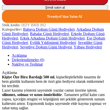
Şimdi satın al
Trendyol’dan Satın Al
Stok kodu:
HDY BRB 002
Kategoriler:
Babaya Doğum Günü Hediyeleri
,
Arkadaşa Doğum
Günü Hediyeleri
,
Babalar Günü Hediyeleri
,
Erkeğe Doğum Günü
Hediyeleri
,
Erkek Arkadaşa Doğum Günü Hediyeleri
,
Eşe Doğum
Günü Hediyeleri
,
Evlilik Yıldönümü Hediyeleri
,
Sevgililer Günü
Hediyeleri
,
Sevgiliye Doğum Günü Hediyesi
,
Yılbaşı Hediyeleri
Açıklama
Değerlendirmeler (0)
Nakliye ve Teslimat
Açıklama
Kişiye Öze Bira Bardağı 500 ml
, kişiselleştirilebilir tasarımı ile
hem günlük kullanım hem de özel gün hediyesi olarak mükemmel
bir tercihtir.
Lazer kazıma yöntemi sayesinde yazılar camın üzerine işlenir,
silinmez, solmaz ve uzun ömürlüdür
. Tamamen şeffaf kalın cam
yapısı, içeceğin rengini ve köpüğünü net şekilde göstererek sunum
kalitesini artırır. Ergonomik kulpu sayesinde elde kayma yapmaz ve
rahat tutuş sağlar.