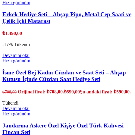
Hızlı görünüm
Erkek Hediye Seti – Ahşap Pipo, Metal Cep Saati ve
Çelik İçki Matarası
₺
1.490,00
-17%
Tükendi
Devamını oku
Hızlı görünüm
İsme Özel Bej Kadın Cüzdan ve Saat Seti – Ahşap
Kutusu İçinde Cüzdan Saat Hediye Seti
Orijinal fiyat: ₺708,00.
₺
590,00
Şu andaki fiyat: ₺590,00.
₺
708,00
Tükendi
Devamını oku
Hızlı görünüm
Jandarma Askere Özel Kişiye Özel Türk Kahvesi
Fincan Seti