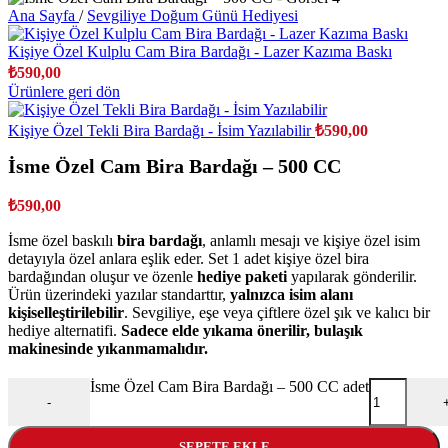
Ana Sayfa
/
Sevgiliye Doğum Günü Hediyesi
Kişiye Özel Kulplu Cam Bira Bardağı - Lazer Kazıma Baskı
₺
590,00
Ürünlere geri dön
Kişiye Özel Tekli Bira Bardağı - İsim Yazılabilir
₺
590,00
İsme Özel Cam Bira Bardağı – 500 CC
₺
590,00
İsme özel baskılı
bira bardağı
, anlamlı mesajı ve kişiye özel isim
detayıyla özel anlara eşlik eder. Set 1 adet kişiye özel bira
bardağından oluşur ve özenle
hediye paketi
yapılarak gönderilir.
Ürün üzerindeki yazılar standarttır,
yalnızca isim alanı
kişiselleştirilebilir
. Sevgiliye, eşe veya çiftlere özel şık ve kalıcı bir
hediye alternatifi.
Sadece elde yıkama önerilir, bulaşık
makinesinde yıkanmamalıdır.
İsme Özel Cam Bira Bardağı – 500 CC adet
-
SEPETE EKLE