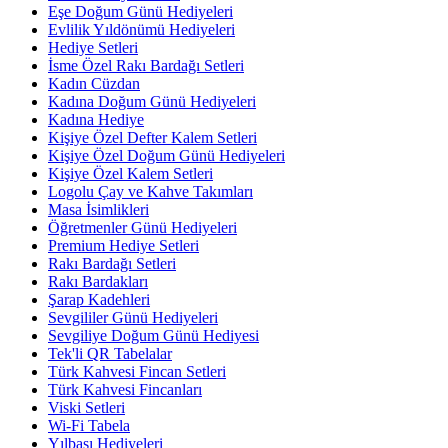
Eşe Doğum Günü Hediyeleri
Evlilik Yıldönümü Hediyeleri
Hediye Setleri
İsme Özel Rakı Bardağı Setleri
Kadın Cüzdan
Kadına Doğum Günü Hediyeleri
Kadına Hediye
Kişiye Özel Defter Kalem Setleri
Kişiye Özel Doğum Günü Hediyeleri
Kişiye Özel Kalem Setleri
Logolu Çay ve Kahve Takımları
Masa İsimlikleri
Öğretmenler Günü Hediyeleri
Premium Hediye Setleri
Rakı Bardağı Setleri
Rakı Bardakları
Şarap Kadehleri
Sevgililer Günü Hediyeleri
Sevgiliye Doğum Günü Hediyesi
Tek'li QR Tabelalar
Türk Kahvesi Fincan Setleri
Türk Kahvesi Fincanları
Viski Setleri
Wi-Fi Tabela
Yılbaşı Hediyeleri