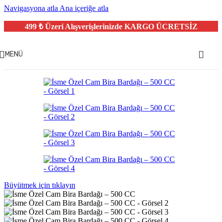
Navigasyona atla
Ana içeriğe atla
499 ₺ Üzeri Alışverişlerinizde
KARGO ÜCRETSİZ
MENÜ
Büyütmek için tıklayın