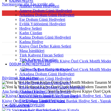
KADINA HEDIYE
Navigasyona atla
Ana içeriğe atla
Anneler Günü Hediyeleri
Anneye Doğum Günü Hediyeleri
Arkadaşa Doğum Günü Hediyeleri
Eşe Doğum Günü Hediyeleri
Evlilik Yıldönümü Hediyeleri
Hediye Setleri
Kadın Cüzdan
Kadına Doğum Günü Hediyeleri
Kadına Hediye
Kişiye Özel Defter Kalem Setleri
Masa İsimlikleri
Türk Kahvesi Fincan Setleri
Türk Kahvesi Fincanları
DOĞUM GÜNÜ HEDIYELERI
Anneye Doğum Günü Hediyeleri
Arkadaşa Doğum Günü Hediyeleri
Büyütmek için tıklayın
Babaya Doğum Günü Hediyeleri
Erkeğe Doğum Günü Hediyeleri
Erkek Arkadaşa Doğum Günü Hediyeleri
Ana Sayfa
/
Kadına Hediye
/
Yeni İş Yeri Hediyesi Kişiye Özel Çiçe
Kadına Doğum Günü Hediyeleri
Kişiye Özel Doğum Günü Hediyeleri
Eşe Doğum Günü Hediyeleri
Kişiye Özel Ofis Masa İsimliği Ve Kupa Bardak Hediye Seti - Yapra
ÖZEL GÜN HEDIYELERI
Ürünlere geri dön
Anneler Günü Hediyeleri