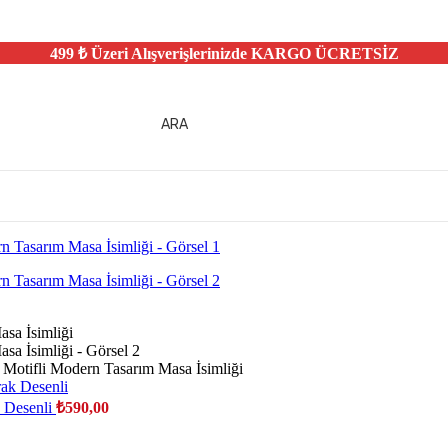
499 ₺ Üzeri Alışverişlerinizde
KARGO ÜCRETSİZ
ARA
k Motifli Modern Tasarım Masa İsimliği
k Desenli
₺
590,00