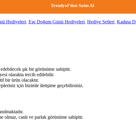
Trendyol’dan Satın Al
ü Hediyeleri
,
Eşe Doğum Günü Hediyeleri
,
Hediye Setleri
,
Kadına D
 edebilecek şık bir görünüme sahiptir.
esi olarakta tercih edilebilir.
f bir ürün olacaktır.
eriniz için bizimle iletişime geçebilirsiniz.
anılmaktadır.
me olmaz, canlı ve parlak görünüme sahiptir.