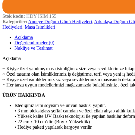
Stok kodu:
HDY İSİM 155
Kategoriler:
Anneye Doğum Günü Hediyeleri
,
Arkadaşa Doğum Gün
Hediyeleri
,
Masa İsimlikleri
Açıklama
Değerlendirmeler (0)
Nakliye ve Teslimat
Açıklama
~ Kişiye özel yapılmış masa isimliğimiz size veya sevdiklerinize hitap
~ Özel tasarım olan İsimliklerimiz iş değiştirme, terfi veya yeni iş hediy
~ Kişiye özel isimliklerimiz siz veya sevdiklerinizin masasında dekorati
~ Her tarza uygun modellerimizi mağazamızda bulabilirsiniz , özel talepl
ÜRÜN HAKKINDA
İstediğiniz isim soyisim ve ünvan baskısı yapılır.
• 3 mm pleksiglass şeffaf camdan ve özel cilalı ahşap altlık kull
• Yüksek kalite UV Baskı teknolojisi ile yapılan baskılar defor
• 22 cm x 10 cm’dir. (Boy x Yükseklik)
• Hediye paketi yapılarak kargoya verilir.