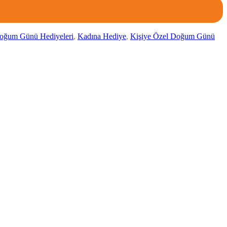
oğum Günü Hediyeleri
,
Kadına Hediye
,
Kişiye Özel Doğum Günü