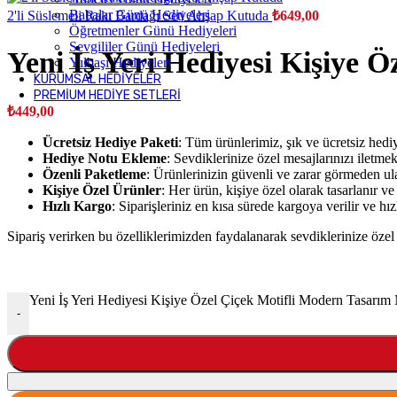
Babalar Günü Hediyeleri
2'li Süslemeli Rakı Bardağı Seti Ahşap Kutuda
₺
649,00
Öğretmenler Günü Hediyeleri
Sevgililer Günü Hediyeleri
Yeni İş Yeri Hediyesi Kişiye 
Yılbaşı Hediyeleri
KURUMSAL HEDIYELER
PREMIUM HEDIYE SETLERI
₺
449,00
Ücretsiz Hediye Paketi
: Tüm ürünlerimiz, şık ve ücretsiz hedi
Hediye Notu Ekleme
: Sevdiklerinize özel mesajlarınızı iletme
Özenli Paketleme
: Ürünlerinizin güvenli ve zarar görmeden ul
Kişiye Özel Ürünler
: Her ürün, kişiye özel olarak tasarlanır ve 
Hızlı Kargo
: Siparişleriniz en kısa sürede kargoya verilir ve hızl
Sipariş verirken bu özelliklerimizden faydalanarak sevdiklerinize özel 
Yeni İş Yeri Hediyesi Kişiye Özel Çiçek Motifli Modern Tasarım 
-