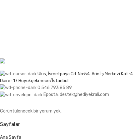
romantik, ister eğlenceli, ister duygusal bir hediye
arıyor olun, Hediye Kralı’nda aradığınız her şeyi
bulacaksınız. Üstelik, hediye seçeneklerimizin her biri
sevdiklerinizi özel hissettirecek özenle seçilmiş ve
tasarlanmış!
Ulus, İsmetpaşa Cd. No:54, Arin İş Merkezi Kat :4
Daire : 17 Büyükçekmece/İstanbul
0 546 793 85 89
Eposta: destek@hediyekrali.com
Görüntülenecek bir yorum yok.
Sayfalar
Ana Sayfa