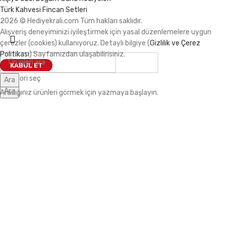
Türk Kahvesi Fincan Setleri
2026 © Hediyekrali.com Tüm hakları saklıdır.
Alışveriş deneyiminizi iyileştirmek için yasal düzenlemelere uygun
çerezler (cookies) kullanıyoruz. Detaylı bilgiye (
Gizlilik ve Çerez
Politikası
) Sayfamızdan ulaşabilirisiniz.
KABUL ET
Kategori seç
Ara
Ara
Aradığınız ürünleri görmek için yazmaya başlayın.