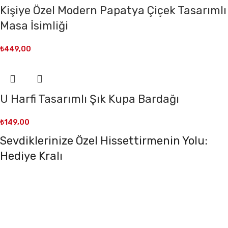
Kişiye Özel Modern Papatya Çiçek Tasarımlı
Masa İsimliği
₺
449,00
U Harfi Tasarımlı Şık Kupa Bardağı
₺
149,00
Sevdiklerinize Özel Hissettirmenin Yolu:
Hediye Kralı
Sevdiklerinize kendilerini özel hissettirmek mi
istiyorsunuz? Hediye Kralı ile bu artık çok kolay ve şık!
En sevdiğiniz insanlara unutulmaz anlar yaşatmak için
her türden benzersiz hediye seçeneğini keşfedin. İster