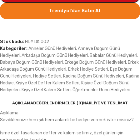
Trendyol’dan Satın Al
Stok kodu:
HDY DK 002
Kategoriler:
Anneler Günü Hediyeleri
,
Anneye Doğum Günü
Hediyeleri
,
Arkadaşa Doğum Günü Hediyeleri
,
Babalar Günü Hediyeleri
,
Babaya Doğum Günü Hediyeleri
,
Erkeğe Doğum Günü Hediyeleri
,
Erkek
Arkadaşa Doğum Günü Hediyeleri
,
Erkek Hediye Setleri
,
Eşe Doğum
Günü Hediyeleri
,
Hediye Setleri
,
Kadına Doğum Günü Hediyeleri
,
Kadına
Hediye
,
Kişiye Özel Defter Kalem Setleri
,
Kişiye Özel Doğum Günü
Hediyeleri
,
Kişiye Özel Kalem Setleri
,
Öğretmenler Günü Hediyeleri
AÇIKLAMA
DEĞERLENDIRMELER (0)
NAKLIYE VE TESLIMAT
Açıklama
Sevdiklerinize hem şık hem anlamlı bir hediye vermek ister misiniz?
İsme özel tasarlanan defter ve kalem setimiz, özel günler için
mükemmel bir tercihtir.