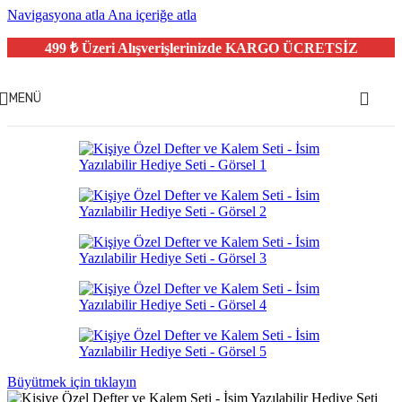
Navigasyona atla
Ana içeriğe atla
499 ₺ Üzeri Alışverişlerinizde
KARGO ÜCRETSİZ
MENÜ
Büyütmek için tıklayın