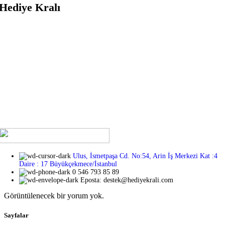
Hediye Kralı
Sevdiklerinize kendilerini özel hissettirmek mi istiyorsunuz?
Hediye Kralı ile bu artık çok kolay ve şık! En sevdiğiniz insanlara
unutulmaz anlar yaşatmak için her türden benzersiz hediye
seçeneğini keşfedin. İster romantik, ister eğlenceli, ister duygusal
bir hediye arıyor olun, Hediye Kralı’nda aradığınız her şeyi
bulacaksınız. Üstelik, hediye seçeneklerimizin her biri
sevdiklerinizi özel hissettirecek özenle seçilmiş ve tasarlanmış!
Ulus, İsmetpaşa Cd. No:54, Arin İş Merkezi Kat :4
Daire : 17 Büyükçekmece/İstanbul
0 546 793 85 89
Eposta: destek@hediyekrali.com
Görüntülenecek bir yorum yok.
Sayfalar