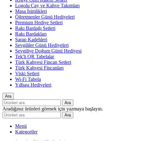
Logolu Çay ve Kahve Takımları
Masa İsimlikleri
Öğretmenler Günü Hediyeleri
Premium Hediye Setleri
Rakı Bardağı Setleri
Rakı Bardakları
Şarap Kadehleri
Sevgililer Günü Hediyeleri
Sevgiliye Doğum Günü Hediyesi
Tek'li QR Tabelalar
Türk Kahvesi Fincan Setleri
Türk Kahvesi Fincanları
Viski Setleri
Wi-Fi Tabela
Yılbaşı Hediyeleri
Ara
Ara
Aradığınız ürünleri görmek için yazmaya başlayın.
Ara
Menü
Kategoriler