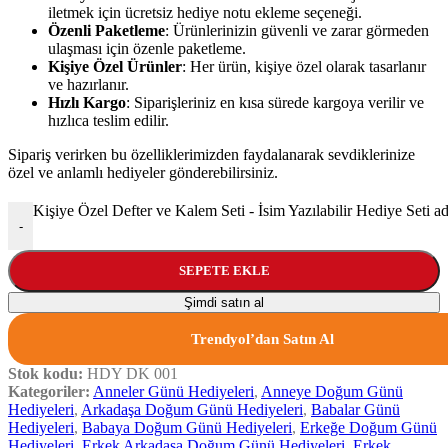
iletmek için ücretsiz hediye notu ekleme seçeneği.
Özenli Paketleme
: Ürünlerinizin güvenli ve zarar görmeden
ulaşması için özenle paketleme.
Kişiye Özel Ürünler
: Her ürün, kişiye özel olarak tasarlanır
ve hazırlanır.
Hızlı Kargo
: Siparişleriniz en kısa sürede kargoya verilir ve
hızlıca teslim edilir.
Sipariş verirken bu özelliklerimizden faydalanarak sevdiklerinize
özel ve anlamlı hediyeler gönderebilirsiniz.
Kişiye Özel Defter ve Kalem Seti - İsim Yazılabilir Hediye Seti ad
-
SEPETE EKLE
Şimdi satın al
Trendyol’dan Satın Al
Stok kodu:
HDY DK 001
Kategoriler:
Anneler Günü Hediyeleri
,
Anneye Doğum Günü
Hediyeleri
,
Arkadaşa Doğum Günü Hediyeleri
,
Babalar Günü
Hediyeleri
,
Babaya Doğum Günü Hediyeleri
,
Erkeğe Doğum Günü
Hediyeleri
,
Erkek Arkadaşa Doğum Günü Hediyeleri
,
Erkek