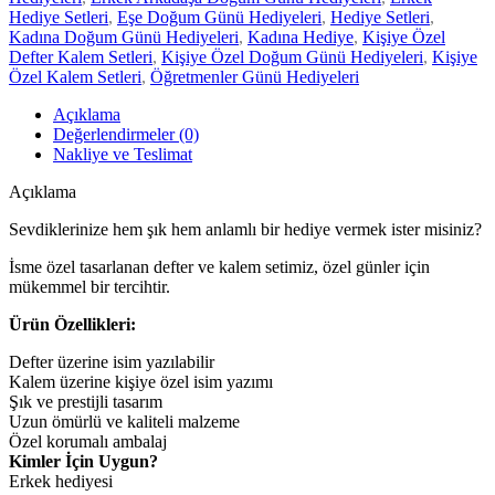
Hediye Setleri
,
Eşe Doğum Günü Hediyeleri
,
Hediye Setleri
,
Kadına Doğum Günü Hediyeleri
,
Kadına Hediye
,
Kişiye Özel
Defter Kalem Setleri
,
Kişiye Özel Doğum Günü Hediyeleri
,
Kişiye
Özel Kalem Setleri
,
Öğretmenler Günü Hediyeleri
Açıklama
Değerlendirmeler (0)
Nakliye ve Teslimat
Açıklama
Sevdiklerinize hem şık hem anlamlı bir hediye vermek ister misiniz?
İsme özel tasarlanan defter ve kalem setimiz, özel günler için
mükemmel bir tercihtir.
Ürün Özellikleri:
Defter üzerine isim yazılabilir
Kalem üzerine kişiye özel isim yazımı
Şık ve prestijli tasarım
Uzun ömürlü ve kaliteli malzeme
Özel korumalı ambalaj
Kimler İçin Uygun?
Erkek hediyesi