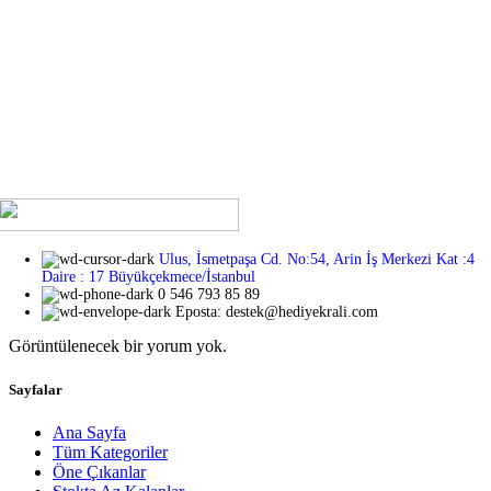
Sevdiklerinize kendilerini özel hissettirmek mi istiyorsunuz?
Hediye Kralı ile bu artık çok kolay ve şık! En sevdiğiniz insanlara
unutulmaz anlar yaşatmak için her türden benzersiz hediye
seçeneğini keşfedin. İster romantik, ister eğlenceli, ister duygusal
bir hediye arıyor olun, Hediye Kralı’nda aradığınız her şeyi
bulacaksınız. Üstelik, hediye seçeneklerimizin her biri
sevdiklerinizi özel hissettirecek özenle seçilmiş ve tasarlanmış!
Ulus, İsmetpaşa Cd. No:54, Arin İş Merkezi Kat :4
Daire : 17 Büyükçekmece/İstanbul
0 546 793 85 89
Eposta: destek@hediyekrali.com
Görüntülenecek bir yorum yok.
Sayfalar
Ana Sayfa
Tüm Kategoriler
Öne Çıkanlar