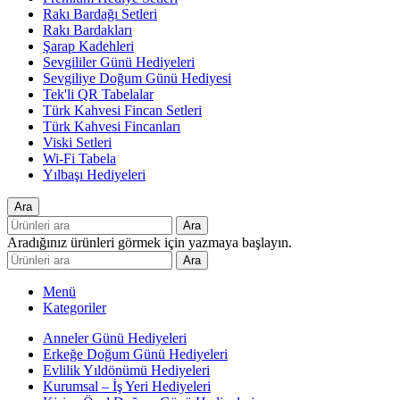
Rakı Bardağı Setleri
Rakı Bardakları
Şarap Kadehleri
Sevgililer Günü Hediyeleri
Sevgiliye Doğum Günü Hediyesi
Tek'li QR Tabelalar
Türk Kahvesi Fincan Setleri
Türk Kahvesi Fincanları
Viski Setleri
Wi-Fi Tabela
Yılbaşı Hediyeleri
Ara
Ara
Aradığınız ürünleri görmek için yazmaya başlayın.
Ara
Menü
Kategoriler
Anneler Günü Hediyeleri
Erkeğe Doğum Günü Hediyeleri
Evlilik Yıldönümü Hediyeleri
Kurumsal – İş Yeri Hediyeleri