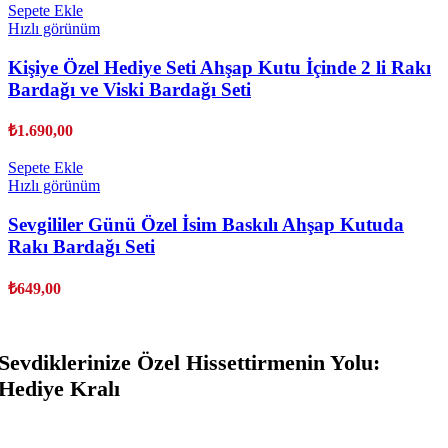
Sepete Ekle
Hızlı görünüm
Kişiye Özel Hediye Seti Ahşap Kutu İçinde 2 li Rakı
Bardağı ve Viski Bardağı Seti
₺
1.690,00
Sepete Ekle
Hızlı görünüm
Sevgililer Günü Özel İsim Baskılı Ahşap Kutuda
Rakı Bardağı Seti
₺
649,00
Sevdiklerinize Özel Hissettirmenin Yolu:
Hediye Kralı