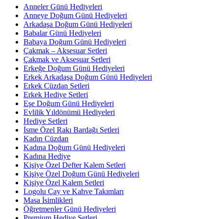
Anneler Günü Hediyeleri
Anneye Doğum Günü Hediyeleri
Arkadaşa Doğum Günü Hediyeleri
Babalar Günü Hediyeleri
Babaya Doğum Günü Hediyeleri
Çakmak – Aksesuar Setleri
Çakmak ve Aksesuar Setleri
Erkeğe Doğum Günü Hediyeleri
Erkek Arkadaşa Doğum Günü Hediyeleri
Erkek Cüzdan Setleri
Erkek Hediye Setleri
Eşe Doğum Günü Hediyeleri
Evlilik Yıldönümü Hediyeleri
Hediye Setleri
İsme Özel Rakı Bardağı Setleri
Kadın Cüzdan
Kadına Doğum Günü Hediyeleri
Kadına Hediye
Kişiye Özel Defter Kalem Setleri
Kişiye Özel Doğum Günü Hediyeleri
Kişiye Özel Kalem Setleri
Logolu Çay ve Kahve Takımları
Masa İsimlikleri
Öğretmenler Günü Hediyeleri
Premium Hediye Setleri