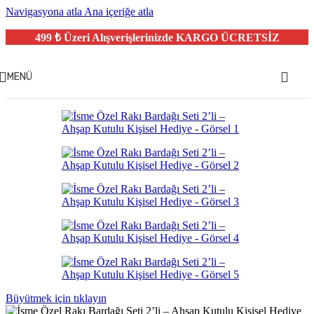
Navigasyona atla
Ana içeriğe atla
499 ₺ Üzeri Alışverişlerinizde
KARGO ÜCRETSİZ
MENÜ
Büyütmek için tıklayın