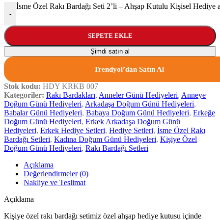
İsme Özel Rakı Bardağı Seti 2’li – Ahşap Kutulu Kişisel Hediye 
-
SEPETE EKLE
Şimdi satın al
Trendyol’dan Satın Al
Stok kodu:
HDY KRKB 007
Kategoriler:
Rakı Bardakları
,
Anneler Günü Hediyeleri
,
Anneye
Doğum Günü Hediyeleri
,
Arkadaşa Doğum Günü Hediyeleri
,
Babalar Günü Hediyeleri
,
Babaya Doğum Günü Hediyeleri
,
Erkeğe
Doğum Günü Hediyeleri
,
Erkek Arkadaşa Doğum Günü
Hediyeleri
,
Erkek Hediye Setleri
,
Hediye Setleri
,
İsme Özel Rakı
Bardağı Setleri
,
Kadına Doğum Günü Hediyeleri
,
Kişiye Özel
Doğum Günü Hediyeleri
,
Rakı Bardağı Setleri
Açıklama
Değerlendirmeler (0)
Nakliye ve Teslimat
Açıklama
Kişiye özel rakı bardağı setimiz özel ahşap hediye kutusu içinde