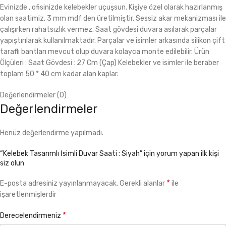
Evinizde , ofisinizde kelebekler uçuşsun. Kişiye özel olarak hazırlanmış
olan saatimiz, 3 mm mdf den üretilmiştir. Sessiz akar mekanizması ile
çalışırken rahatsızlık vermez. Saat gövdesi duvara asılarak parçalar
yapıştırılarak kullanılmaktadır. Parçalar ve isimler arkasında silikon çift
taraflı bantları mevcut olup duvara kolayca monte edilebilir. Ürün
Ölçüleri : Saat Gövdesi : 27 Cm (Çap) Kelebekler ve isimler ile beraber
toplam 50 * 40 cm kadar alan kaplar.
Değerlendirmeler (0)
Değerlendirmeler
Henüz değerlendirme yapılmadı.
“Kelebek Tasarımlı İsimli Duvar Saati : Siyah” için yorum yapan ilk kişi
siz olun
*
E-posta adresiniz yayınlanmayacak.
Gerekli alanlar
ile
işaretlenmişlerdir
*
Derecelendirmeniz