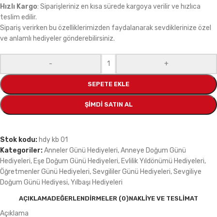
Hızlı Kargo
: Siparişleriniz en kısa sürede kargoya verilir ve hızlıca
teslim edilir.
Sipariş verirken bu özelliklerimizden faydalanarak sevdiklerinize özel
ve anlamlı hediyeler gönderebilirsiniz.
-
+
SEPETE EKLE
ŞIMDI SATIN AL
Stok kodu:
hdy kb 01
Kategoriler:
Anneler Günü Hediyeleri
,
Anneye Doğum Günü
Hediyeleri
,
Eşe Doğum Günü Hediyeleri
,
Evlilik Yıldönümü Hediyeleri
,
Öğretmenler Günü Hediyeleri
,
Sevgililer Günü Hediyeleri
,
Sevgiliye
Doğum Günü Hediyesi
,
Yılbaşı Hediyeleri
AÇIKLAMA
DEĞERLENDIRMELER (0)
NAKLIYE VE TESLIMAT
Açıklama