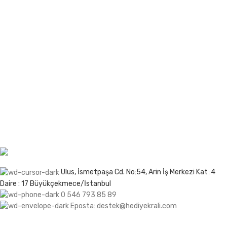
Sevdiklerinize kendilerini özel hissettirmek mi
istiyorsunuz? Hediye Kralı ile bu artık çok kolay ve şık!
En sevdiğiniz insanlara unutulmaz anlar yaşatmak için
her türden benzersiz hediye seçeneğini keşfedin. İster
romantik, ister eğlenceli, ister duygusal bir hediye
arıyor olun, Hediye Kralı’nda aradığınız her şeyi
bulacaksınız. Üstelik, hediye seçeneklerimizin her biri
sevdiklerinizi özel hissettirecek özenle seçilmiş ve
tasarlanmış!
Ulus, İsmetpaşa Cd. No:54, Arin İş Merkezi Kat :4
Daire : 17 Büyükçekmece/İstanbul
0 546 793 85 89
Eposta: destek@hediyekrali.com