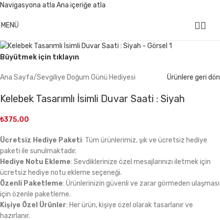
Navigasyona atla
Ana içeriğe atla
499 ₺ Üzeri Alışverişlerinizde
KARGO ÜCRETSİZ
MENÜ
Büyütmek için tıklayın
Ana Sayfa
/
Sevgiliye Doğum Günü Hediyesi
Ürünlere geri dön
Kelebek Tasarımlı İsimli Duvar Saati : Siyah
₺
375,00
Ücretsiz Hediye Paketi
: Tüm ürünlerimiz, şık ve ücretsiz hediye
paketi ile sunulmaktadır.
Hediye Notu Ekleme
: Sevdiklerinize özel mesajlarınızı iletmek için
ücretsiz hediye notu ekleme seçeneği.
Özenli Paketleme
: Ürünlerinizin güvenli ve zarar görmeden ulaşması
için özenle paketleme.
Kişiye Özel Ürünler
: Her ürün, kişiye özel olarak tasarlanır ve
hazırlanır.