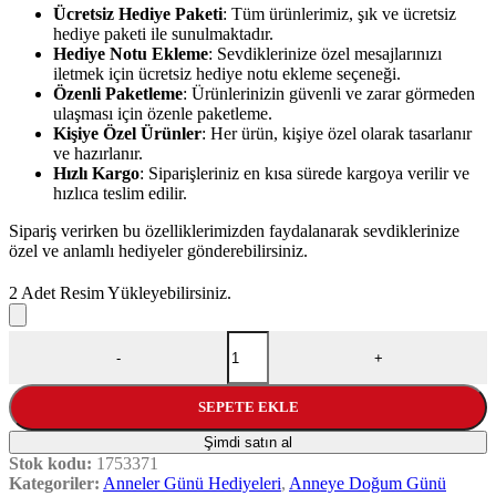
Ücretsiz Hediye Paketi
: Tüm ürünlerimiz, şık ve ücretsiz
hediye paketi ile sunulmaktadır.
Hediye Notu Ekleme
: Sevdiklerinize özel mesajlarınızı
iletmek için ücretsiz hediye notu ekleme seçeneği.
Özenli Paketleme
: Ürünlerinizin güvenli ve zarar görmeden
ulaşması için özenle paketleme.
Kişiye Özel Ürünler
: Her ürün, kişiye özel olarak tasarlanır
ve hazırlanır.
Hızlı Kargo
: Siparişleriniz en kısa sürede kargoya verilir ve
hızlıca teslim edilir.
Sipariş verirken bu özelliklerimizden faydalanarak sevdiklerinize
özel ve anlamlı hediyeler gönderebilirsiniz.
2 Adet Resim Yükleyebilirsiniz.
Resim Baskılı Türk Kahvesi Fincanı Seti adet
-
+
SEPETE EKLE
Şimdi satın al
Stok kodu:
1753371
Kategoriler:
Anneler Günü Hediyeleri
,
Anneye Doğum Günü