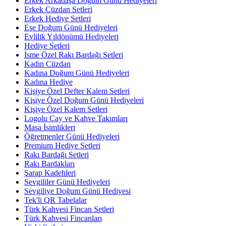
Erkek Arkadaşa Doğum Günü Hediyeleri
Erkek Cüzdan Setleri
Erkek Hediye Setleri
Eşe Doğum Günü Hediyeleri
Evlilik Yıldönümü Hediyeleri
Hediye Setleri
İsme Özel Rakı Bardağı Setleri
Kadın Cüzdan
Kadına Doğum Günü Hediyeleri
Kadına Hediye
Kişiye Özel Defter Kalem Setleri
Kişiye Özel Doğum Günü Hediyeleri
Kişiye Özel Kalem Setleri
Logolu Çay ve Kahve Takımları
Masa İsimlikleri
Öğretmenler Günü Hediyeleri
Premium Hediye Setleri
Rakı Bardağı Setleri
Rakı Bardakları
Şarap Kadehleri
Sevgililer Günü Hediyeleri
Sevgiliye Doğum Günü Hediyesi
Tek'li QR Tabelalar
Türk Kahvesi Fincan Setleri
Türk Kahvesi Fincanları