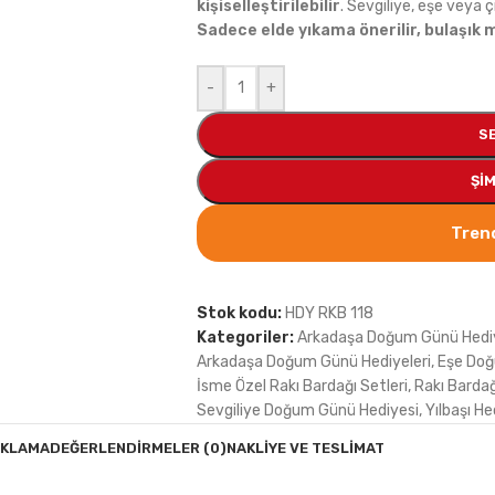
kişiselleştirilebilir
. Sevgiliye, eşe veya çi
Sadece elde yıkama önerilir, bulaşık
-
+
S
ŞIM
Trend
Stok kodu:
HDY RKB 118
Kategoriler:
Arkadaşa Doğum Günü Hediy
Arkadaşa Doğum Günü Hediyeleri
,
Eşe Doğ
İsme Özel Rakı Bardağı Setleri
,
Rakı Bardağ
Sevgiliye Doğum Günü Hediyesi
,
Yılbaşı He
IKLAMA
DEĞERLENDIRMELER (0)
NAKLIYE VE TESLIMAT