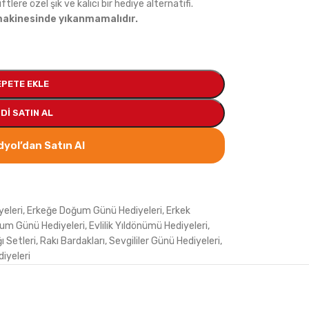
ftlere özel şık ve kalıcı bir hediye alternatifi.
 makinesinde yıkanmamalıdır.
EPETE EKLE
DI SATIN AL
yol’dan Satın Al
eleri
,
Erkeğe Doğum Günü Hediyeleri
,
Erkek
um Günü Hediyeleri
,
Evlilik Yıldönümü Hediyeleri
,
ı Setleri
,
Rakı Bardakları
,
Sevgililer Günü Hediyeleri
,
diyeleri