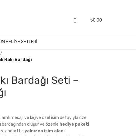
₺
0,00
UM HEDIYE SETLERI
i
/
mli Rakı Bardağı
akı Bardağı Seti –
ğı
nlamlı mesajı ve kişiye özel isim detayıyla özel
akı bardağından oluşur ve özenle
hediye paketi
r standarttır,
yalnızca isim alanı