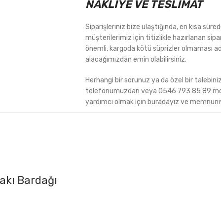
NAKLİYE VE TESLİMAT
Siparişleriniz bize ulaştığında, en kısa sür
müşterilerimiz için titizlikle hazırlanan sipa
önemli, kargoda kötü süprizler olmaması ad
alacağımızdan emin olabilirsiniz.
Herhangi bir sorunuz ya da özel bir talebin
telefonumuzdan veya 0546 793 85 89 molu
yardımcı olmak için buradayız ve memnuniye
Rakı Bardağı