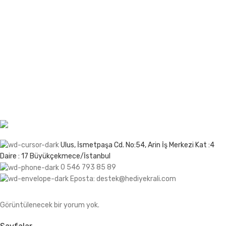
En sevdiğiniz insanlara unutulmaz anlar yaşatmak için
her türden benzersiz hediye seçeneğini keşfedin. İster
romantik, ister eğlenceli, ister duygusal bir hediye
arıyor olun, Hediye Kralı’nda aradığınız her şeyi
bulacaksınız. Üstelik, hediye seçeneklerimizin her biri
sevdiklerinizi özel hissettirecek özenle seçilmiş ve
tasarlanmış!
Ulus, İsmetpaşa Cd. No:54, Arin İş Merkezi Kat :4
Daire : 17 Büyükçekmece/İstanbul
0 546 793 85 89
Eposta: destek@hediyekrali.com
Görüntülenecek bir yorum yok.