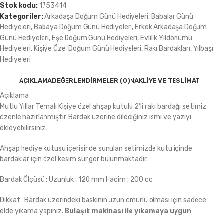
Stok kodu:
1753414
Kategoriler:
Arkadaşa Doğum Günü Hediyeleri
,
Babalar Günü
Hediyeleri
,
Babaya Doğum Günü Hediyeleri
,
Erkek Arkadaşa Doğum
Günü Hediyeleri
,
Eşe Doğum Günü Hediyeleri
,
Evlilik Yıldönümü
Hediyeleri
,
Kişiye Özel Doğum Günü Hediyeleri
,
Rakı Bardakları
,
Yılbaşı
Hediyeleri
AÇIKLAMA
DEĞERLENDIRMELER (0)
NAKLIYE VE TESLIMAT
Açıklama
Mutlu Yıllar Temalı Kişiye özel ahşap kutulu 2’li rakı bardağı setimiz
özenle hazırlanmıştır. Bardak üzerine dilediğiniz ismi ve yazıyı
ekleyebilirsiniz.
Ahşap hediye kutusu içerisinde sunulan setimizde kutu içinde
bardaklar için özel kesim sünger bulunmaktadır.
Bardak Ölçüsü : Uzunluk : 120 mm Hacim : 200 cc
Dikkat : Bardak üzerindeki baskının uzun ömürlü olması için sadece
elde yıkama yapınız.
Bulaşık makinası ile yıkamaya uygun