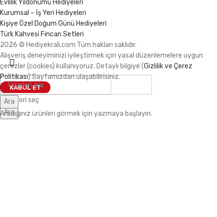
Evlilik Yıldönümü Hediyeleri
Kurumsal – İş Yeri Hediyeleri
Kişiye Özel Doğum Günü Hediyeleri
Türk Kahvesi Fincan Setleri
2026 © Hediyekrali.com Tüm hakları saklıdır.
Alışveriş deneyiminizi iyileştirmek için yasal düzenlemelere uygun
çerezler (cookies) kullanıyoruz. Detaylı bilgiye (
Gizlilik ve Çerez
Politikası
) Sayfamızdan ulaşabilirisiniz.
KABUL ET
Kategori seç
Ara
Ara
Aradığınız ürünleri görmek için yazmaya başlayın.