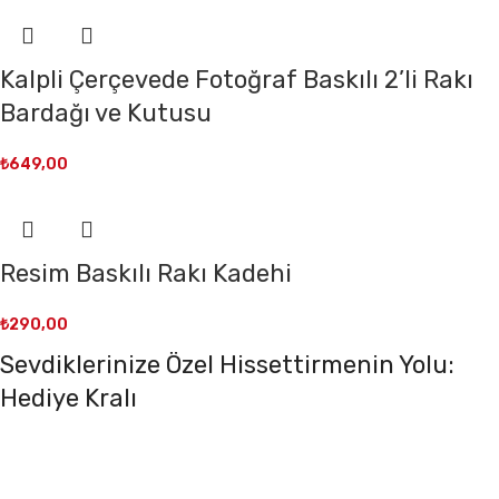
Kalpli Çerçevede Fotoğraf Baskılı 2’li Rakı
Bardağı ve Kutusu
₺
649,00
Resim Baskılı Rakı Kadehi
₺
290,00
Sevdiklerinize Özel Hissettirmenin Yolu:
Hediye Kralı
Sevdiklerinize kendilerini özel hissettirmek mi
istiyorsunuz? Hediye Kralı ile bu artık çok kolay ve şık!