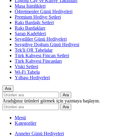
Logolu Çay ve Kahve Takımları
Masa İsimlikleri
Öğretmenler Günü Hediyeleri
Premium Hediye Setleri
Rakı Bardağı Setleri
Rakı Bardakları
Şarap Kadehleri
Sevgililer Günü Hediyeleri
Sevgiliye Doğum Günü Hediyesi
Tek'li QR Tabelalar
Türk Kahvesi Fincan Setleri
Türk Kahvesi Fincanları
Viski Setleri
Wi-Fi Tabela
Yılbaşı Hediyeleri
Ara
Ara
Aradığınız ürünleri görmek için yazmaya başlayın.
Ara
Menü
Kategoriler
Anneler Günü Hediyeleri