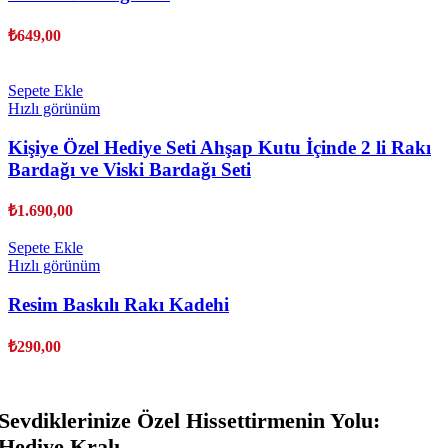
₺
649,00
Sepete Ekle
Hızlı görünüm
Kişiye Özel Hediye Seti Ahşap Kutu İçinde 2 li Rakı
Bardağı ve Viski Bardağı Seti
₺
1.690,00
Sepete Ekle
Hızlı görünüm
Resim Baskılı Rakı Kadehi
₺
290,00
Sevdiklerinize Özel Hissettirmenin Yolu:
Hediye Kralı