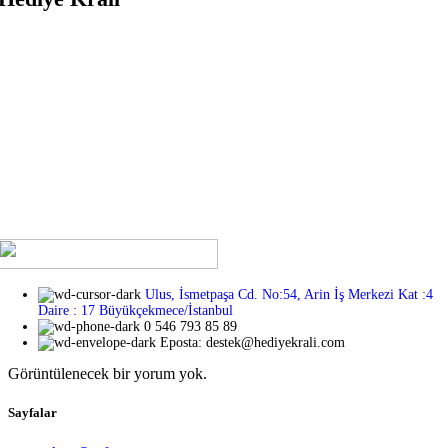
Sevdiklerinize kendilerini özel hissettirmek mi istiyorsunuz?
Hediye Kralı ile bu artık çok kolay ve şık! En sevdiğiniz insanlara
unutulmaz anlar yaşatmak için her türden benzersiz hediye
seçeneğini keşfedin. İster romantik, ister eğlenceli, ister duygusal
bir hediye arıyor olun, Hediye Kralı’nda aradığınız her şeyi
bulacaksınız. Üstelik, hediye seçeneklerimizin her biri
sevdiklerinizi özel hissettirecek özenle seçilmiş ve tasarlanmış!
Ulus, İsmetpaşa Cd. No:54, Arin İş Merkezi Kat :4
Daire : 17 Büyükçekmece/İstanbul
0 546 793 85 89
Eposta: destek@hediyekrali.com
Görüntülenecek bir yorum yok.
Sayfalar