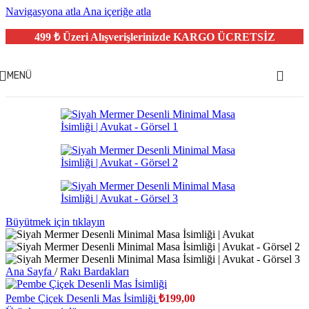
Navigasyona atla
Ana içeriğe atla
499 ₺ Üzeri Alışverişlerinizde
KARGO ÜCRETSİZ
MENÜ
Büyütmek için tıklayın
Ana Sayfa
/
Rakı Bardakları
Pembe Çiçek Desenli Mas İsimliği
₺
199,00