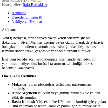
Stok kodu:
HDY MS 12
Kategoriler:
Rakı Bardakları
Açıklama
Değerlendirmeler (0)
Nakliye ve Teslimat
Açıklama
Yeni iş hediyesi, terfi hediyesi ya da kendi ofisinize şık bir
dokunuş… Siyah Mermer üzerine beyaz çizgili olarak detaylarıyla
öne çıkan bu modern tasarımlı masa isimliği, klasikleşmiş masa
isimliklerinden farklı, çağdaş ve zarif bir alternatif sunuyor.
İster yeni bir ofis açan sevdiklerinize, ister işinde terfi eden bir
yakınınıza hediye edin; bu özel tasarım masa isimliği herkesin
beğenisini kazanacak!
Öne Çıkan Özellikler:
Malzeme:
3 mm pleksiglass şeffaf cam malzemeden
üretilmiştir.
Altlık Seçenekleri:
Altın veya gümüş renkli şık ve kaliteli
altlık ile sunulur.
Baskı Kalitesi:
Yüksek kalite UV baskı teknolojisiyle yapılan
isim ve unvan baskıları, canlı ve parlak görünümüyle uzun